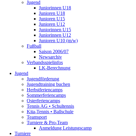
Jugend
Juniorinnen U18
Junioren U18
Junioren U15
Junioren U12
Juniorinnen U15
Juniorinnen U12
Junioren U10 (m/w)
Fußball
Saison 2006/07
Newsarchiv
Verbandsspielinfos
LK-Berechnung
Jugend
Jugendförderung
Jugendtraining buchen
Herbstferiencamps
Sommerferiencamps
Osterferiencamps
Tennis AG • Schultennis
Kita-Tennis • Ballschule
Teamsport
Turniere & Pro-Team
Anmeldung Leistungscamp
Turniere