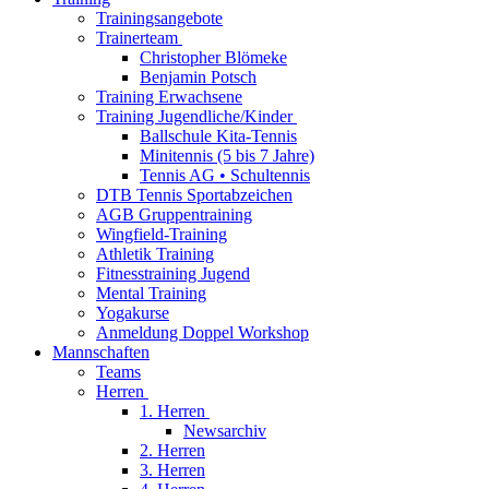
Trainingsangebote
Trainerteam
Christopher Blömeke
Benjamin Potsch
Training Erwachsene
Training Jugendliche/Kinder
Ballschule Kita-Tennis
Minitennis (5 bis 7 Jahre)
Tennis AG • Schultennis
DTB Tennis Sportabzeichen
AGB Gruppentraining
Wingfield-Training
Athletik Training
Fitnesstraining Jugend
Mental Training
Yogakurse
Anmeldung Doppel Workshop
Mannschaften
Teams
Herren
1. Herren
Newsarchiv
2. Herren
3. Herren