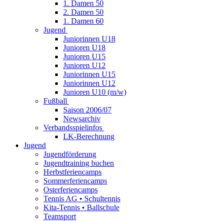
1. Damen 50
2. Damen 50
1. Damen 60
Jugend
Juniorinnen U18
Junioren U18
Junioren U15
Junioren U12
Juniorinnen U15
Juniorinnen U12
Junioren U10 (m/w)
Fußball
Saison 2006/07
Newsarchiv
Verbandsspielinfos
LK-Berechnung
Jugend
Jugendförderung
Jugendtraining buchen
Herbstferiencamps
Sommerferiencamps
Osterferiencamps
Tennis AG • Schultennis
Kita-Tennis • Ballschule
Teamsport