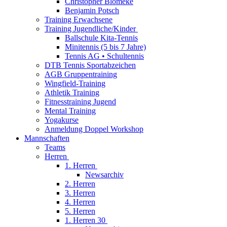
Christopher Blömeke
Benjamin Potsch
Training Erwachsene
Training Jugendliche/Kinder
Ballschule Kita-Tennis
Minitennis (5 bis 7 Jahre)
Tennis AG • Schultennis
DTB Tennis Sportabzeichen
AGB Gruppentraining
Wingfield-Training
Athletik Training
Fitnesstraining Jugend
Mental Training
Yogakurse
Anmeldung Doppel Workshop
Mannschaften
Teams
Herren
1. Herren
Newsarchiv
2. Herren
3. Herren
4. Herren
5. Herren
1. Herren 30