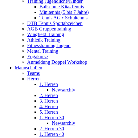
Training Jugendliche/Kinder
Ballschule Kita-Tennis
Minitennis (5 bis 7 Jahre)
Tennis AG • Schultennis
DTB Tennis Sportabzeichen
AGB Gruppentraining
Wingfield-Training
Athletik Training
Fitnesstraining Jugend
Mental Training
Yogakurse
Anmeldung Doppel Workshop
Mannschaften
Teams
Herren
1. Herren
Newsarchiv
2. Herren
3. Herren
4. Herren
5. Herren
1. Herren 30
Newsarchiv
2. Herren 30
1. Herren 40