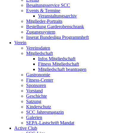
Besaitungsservice SCC
Events & Termine
Veranstaltungsarchiv
Mitglieder-Portraits
Bestellung Garderobenschrank
Zugangssystem
Inserat Bundesliga Programmheft
Verein
Vereinsdaten
Mitgliedschaft
Infos Mitgliedschaft
Fitness Mitgliedschaft
Mitgliedschaft beantragen
Gastronomie
Fitness-Center
Sponsoren
Vorstand
Geschichte
Satzung
Kinderschutz
SCC Jahresmagazin
Galerien
SEPA-Lastschrift Mandat
Active Club