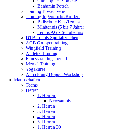
Christopher Blömeke
Benjamin Potsch
Training Erwachsene
Training Jugendliche/Kinder
Ballschule Kita-Tennis
Minitennis (5 bis 7 Jahre)
Tennis AG • Schultennis
DTB Tennis Sportabzeichen
AGB Gruppentraining
Wingfield-Training
Athletik Training
Fitnesstraining Jugend
Mental Training
Yogakurse
Anmeldung Doppel Workshop
Mannschaften
Teams
Herren
1. Herren
Newsarchiv
2. Herren
3. Herren
4. Herren
5. Herren
1. Herren 30