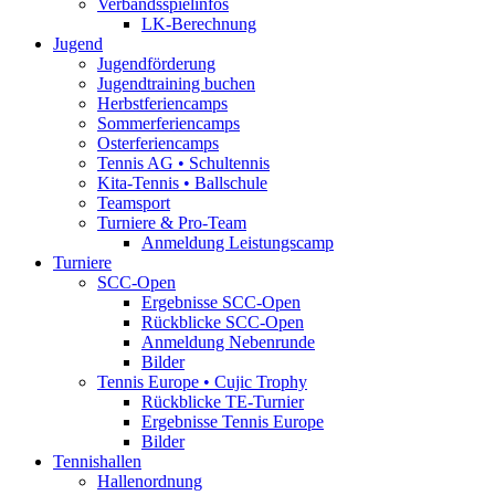
Verbandsspielinfos
LK-Berechnung
Jugend
Jugendförderung
Jugendtraining buchen
Herbstferiencamps
Sommerferiencamps
Osterferiencamps
Tennis AG • Schultennis
Kita-Tennis • Ballschule
Teamsport
Turniere & Pro-Team
Anmeldung Leistungscamp
Turniere
SCC-Open
Ergebnisse SCC-Open
Rückblicke SCC-Open
Anmeldung Nebenrunde
Bilder
Tennis Europe • Cujic Trophy
Rückblicke TE-Turnier
Ergebnisse Tennis Europe
Bilder
Tennishallen
Hallenordnung