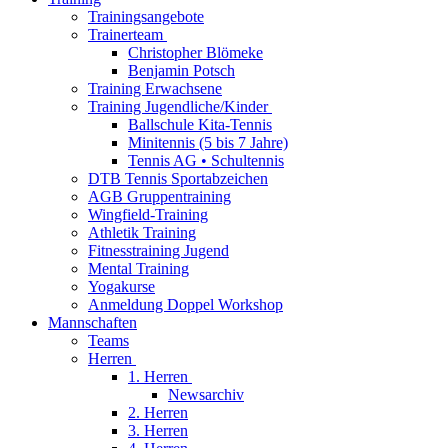
Trainingsangebote
Trainerteam
Christopher Blömeke
Benjamin Potsch
Training Erwachsene
Training Jugendliche/Kinder
Ballschule Kita-Tennis
Minitennis (5 bis 7 Jahre)
Tennis AG • Schultennis
DTB Tennis Sportabzeichen
AGB Gruppentraining
Wingfield-Training
Athletik Training
Fitnesstraining Jugend
Mental Training
Yogakurse
Anmeldung Doppel Workshop
Mannschaften
Teams
Herren
1. Herren
Newsarchiv
2. Herren
3. Herren