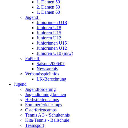
1. Damen 50
2. Damen 50
1. Damen 60
Jugend
Juniorinnen U18
Junioren U18
Junioren U15
Junioren U12
Juniorinnen U15
Juniorinnen U12
Junioren U10 (m/w)
Fußball
Saison 2006/07
Newsarchiv
Verbandsspielinfos
LK-Berechnung
Jugend
Jugendförderung
Jugendtraining buchen
Herbstferiencamps
Sommerferiencamps
Osterferiencamps
Tennis AG • Schultennis
Kita-Tennis • Ballschule
Teamsport