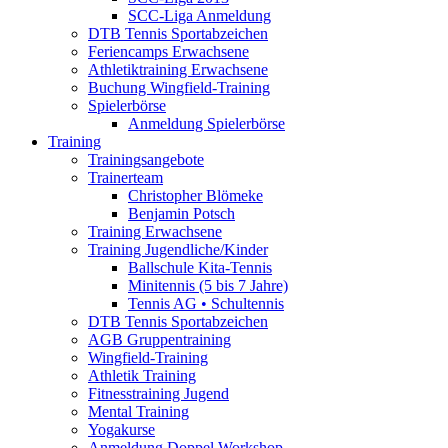
SCC-Liga Anmeldung
DTB Tennis Sportabzeichen
Feriencamps Erwachsene
Athletiktraining Erwachsene
Buchung Wingfield-Training
Spielerbörse
Anmeldung Spielerbörse
Training
Trainingsangebote
Trainerteam
Christopher Blömeke
Benjamin Potsch
Training Erwachsene
Training Jugendliche/Kinder
Ballschule Kita-Tennis
Minitennis (5 bis 7 Jahre)
Tennis AG • Schultennis
DTB Tennis Sportabzeichen
AGB Gruppentraining
Wingfield-Training
Athletik Training
Fitnesstraining Jugend
Mental Training
Yogakurse
Anmeldung Doppel Workshop