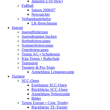
Junioren U10 (m/w)
Fußball
Saison 2006/07
Newsarchiv
Verbandsspielinfos
LK-Berechnung
Jugend
Jugendförderung
Jugendtraining buchen
Herbstferiencamps
Sommerferiencamps
Osterferiencamps
Tennis AG • Schultennis
Kita-Tennis • Ballschule
Teamsport
Turniere & Pro-Team
Anmeldung Leistungscamp
Turniere
SCC-Open
Ergebnisse SCC-Open
Rückblicke SCC-Open
Anmeldung Nebenrunde
Bilder
Tennis Europe • Cujic Trophy
Rückblicke TE-Turnier