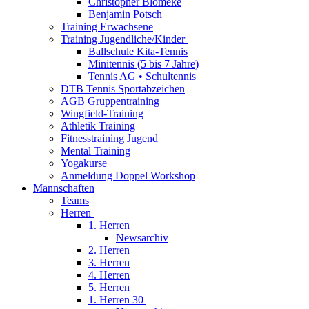
Christopher Blömeke
Benjamin Potsch
Training Erwachsene
Training Jugendliche/Kinder
Ballschule Kita-Tennis
Minitennis (5 bis 7 Jahre)
Tennis AG • Schultennis
DTB Tennis Sportabzeichen
AGB Gruppentraining
Wingfield-Training
Athletik Training
Fitnesstraining Jugend
Mental Training
Yogakurse
Anmeldung Doppel Workshop
Mannschaften
Teams
Herren
1. Herren
Newsarchiv
2. Herren
3. Herren
4. Herren
5. Herren
1. Herren 30