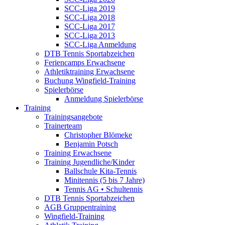
SCC-Liga 2019
SCC-Liga 2018
SCC-Liga 2017
SCC-Liga 2013
SCC-Liga Anmeldung
DTB Tennis Sportabzeichen
Feriencamps Erwachsene
Athletiktraining Erwachsene
Buchung Wingfield-Training
Spielerbörse
Anmeldung Spielerbörse
Training
Trainingsangebote
Trainerteam
Christopher Blömeke
Benjamin Potsch
Training Erwachsene
Training Jugendliche/Kinder
Ballschule Kita-Tennis
Minitennis (5 bis 7 Jahre)
Tennis AG • Schultennis
DTB Tennis Sportabzeichen
AGB Gruppentraining
Wingfield-Training