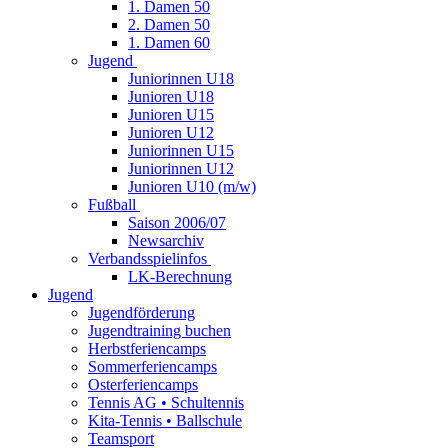
1. Damen 50
2. Damen 50
1. Damen 60
Jugend
Juniorinnen U18
Junioren U18
Junioren U15
Junioren U12
Juniorinnen U15
Juniorinnen U12
Junioren U10 (m/w)
Fußball
Saison 2006/07
Newsarchiv
Verbandsspielinfos
LK-Berechnung
Jugend
Jugendförderung
Jugendtraining buchen
Herbstferiencamps
Sommerferiencamps
Osterferiencamps
Tennis AG • Schultennis
Kita-Tennis • Ballschule
Teamsport