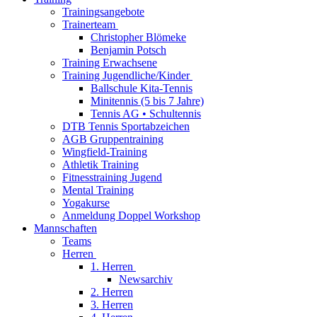
Trainingsangebote
Trainerteam
Christopher Blömeke
Benjamin Potsch
Training Erwachsene
Training Jugendliche/Kinder
Ballschule Kita-Tennis
Minitennis (5 bis 7 Jahre)
Tennis AG • Schultennis
DTB Tennis Sportabzeichen
AGB Gruppentraining
Wingfield-Training
Athletik Training
Fitnesstraining Jugend
Mental Training
Yogakurse
Anmeldung Doppel Workshop
Mannschaften
Teams
Herren
1. Herren
Newsarchiv
2. Herren
3. Herren