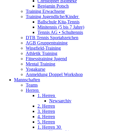
Christopher Blömeke
Benjamin Potsch
Training Erwachsene
Training Jugendliche/Kinder
Ballschule Kita-Tennis
Minitennis (5 bis 7 Jahre)
Tennis AG • Schultennis
DTB Tennis Sportabzeichen
AGB Gruppentraining
Wingfield-Training
Athletik Training
Fitnesstraining Jugend
Mental Training
Yogakurse
Anmeldung Doppel Workshop
Mannschaften
Teams
Herren
1. Herren
Newsarchiv
2. Herren
3. Herren
4. Herren
5. Herren
1. Herren 30