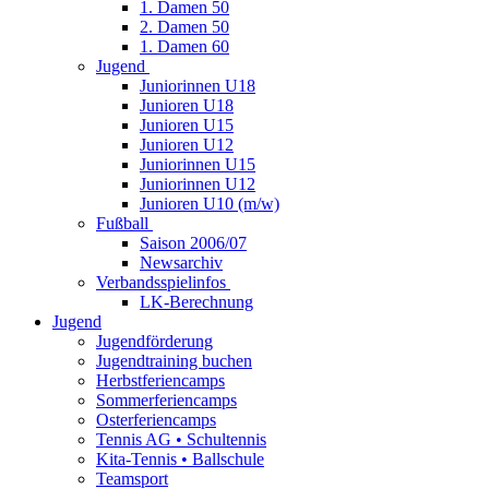
1. Damen 50
2. Damen 50
1. Damen 60
Jugend
Juniorinnen U18
Junioren U18
Junioren U15
Junioren U12
Juniorinnen U15
Juniorinnen U12
Junioren U10 (m/w)
Fußball
Saison 2006/07
Newsarchiv
Verbandsspielinfos
LK-Berechnung
Jugend
Jugendförderung
Jugendtraining buchen
Herbstferiencamps
Sommerferiencamps
Osterferiencamps
Tennis AG • Schultennis
Kita-Tennis • Ballschule
Teamsport