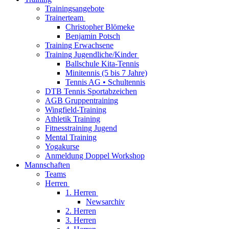
Trainingsangebote
Trainerteam
Christopher Blömeke
Benjamin Potsch
Training Erwachsene
Training Jugendliche/Kinder
Ballschule Kita-Tennis
Minitennis (5 bis 7 Jahre)
Tennis AG • Schultennis
DTB Tennis Sportabzeichen
AGB Gruppentraining
Wingfield-Training
Athletik Training
Fitnesstraining Jugend
Mental Training
Yogakurse
Anmeldung Doppel Workshop
Mannschaften
Teams
Herren
1. Herren
Newsarchiv
2. Herren
3. Herren