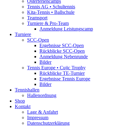
Osterferiencamps
Tennis AG • Schultennis
Kita-Tennis • Ballschule
Teamsport
Turniere & Pro-Team
Anmeldung Leistungscamp
Turniere
SCC-Open
Ergebnisse SCC-Open
Rückblicke SCC-Open
Anmeldung Nebenrunde
Bilder
Tennis Europe • Cujic Trophy
Rückblicke TE-Turnier
Ergebnisse Tennis Europe
Bilder
Tennishallen
Hallenordnung
Shop
Kontakt
Lage & Anfahrt
Impressum
Datenschutzerklärung