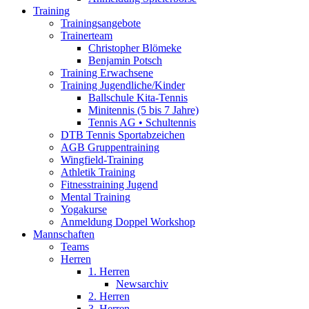
Training
Trainingsangebote
Trainerteam
Christopher Blömeke
Benjamin Potsch
Training Erwachsene
Training Jugendliche/Kinder
Ballschule Kita-Tennis
Minitennis (5 bis 7 Jahre)
Tennis AG • Schultennis
DTB Tennis Sportabzeichen
AGB Gruppentraining
Wingfield-Training
Athletik Training
Fitnesstraining Jugend
Mental Training
Yogakurse
Anmeldung Doppel Workshop
Mannschaften
Teams
Herren
1. Herren
Newsarchiv
2. Herren
3. Herren