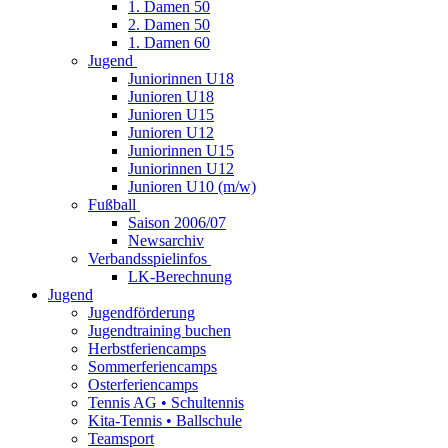
1. Damen 50
2. Damen 50
1. Damen 60
Jugend
Juniorinnen U18
Junioren U18
Junioren U15
Junioren U12
Juniorinnen U15
Juniorinnen U12
Junioren U10 (m/w)
Fußball
Saison 2006/07
Newsarchiv
Verbandsspielinfos
LK-Berechnung
Jugend
Jugendförderung
Jugendtraining buchen
Herbstferiencamps
Sommerferiencamps
Osterferiencamps
Tennis AG • Schultennis
Kita-Tennis • Ballschule
Teamsport