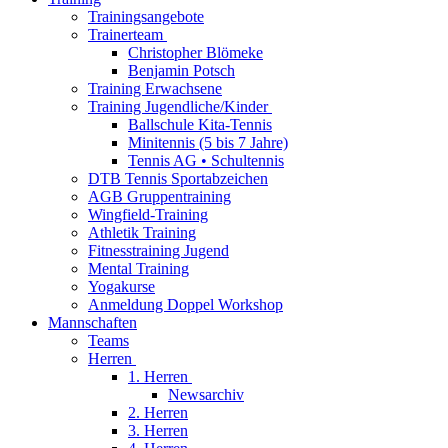
Trainingsangebote
Trainerteam
Christopher Blömeke
Benjamin Potsch
Training Erwachsene
Training Jugendliche/Kinder
Ballschule Kita-Tennis
Minitennis (5 bis 7 Jahre)
Tennis AG • Schultennis
DTB Tennis Sportabzeichen
AGB Gruppentraining
Wingfield-Training
Athletik Training
Fitnesstraining Jugend
Mental Training
Yogakurse
Anmeldung Doppel Workshop
Mannschaften
Teams
Herren
1. Herren
Newsarchiv
2. Herren
3. Herren