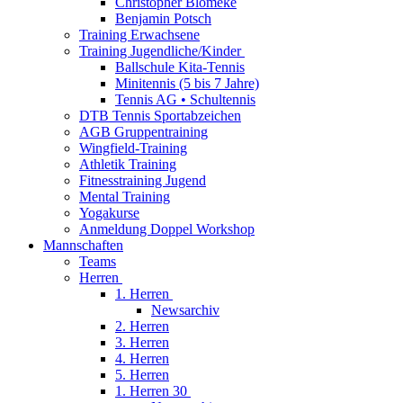
Christopher Blömeke
Benjamin Potsch
Training Erwachsene
Training Jugendliche/Kinder
Ballschule Kita-Tennis
Minitennis (5 bis 7 Jahre)
Tennis AG • Schultennis
DTB Tennis Sportabzeichen
AGB Gruppentraining
Wingfield-Training
Athletik Training
Fitnesstraining Jugend
Mental Training
Yogakurse
Anmeldung Doppel Workshop
Mannschaften
Teams
Herren
1. Herren
Newsarchiv
2. Herren
3. Herren
4. Herren
5. Herren
1. Herren 30