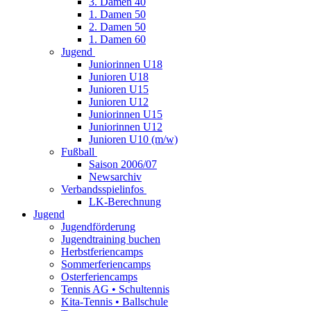
3. Damen 40
1. Damen 50
2. Damen 50
1. Damen 60
Jugend
Juniorinnen U18
Junioren U18
Junioren U15
Junioren U12
Juniorinnen U15
Juniorinnen U12
Junioren U10 (m/w)
Fußball
Saison 2006/07
Newsarchiv
Verbandsspielinfos
LK-Berechnung
Jugend
Jugendförderung
Jugendtraining buchen
Herbstferiencamps
Sommerferiencamps
Osterferiencamps
Tennis AG • Schultennis
Kita-Tennis • Ballschule