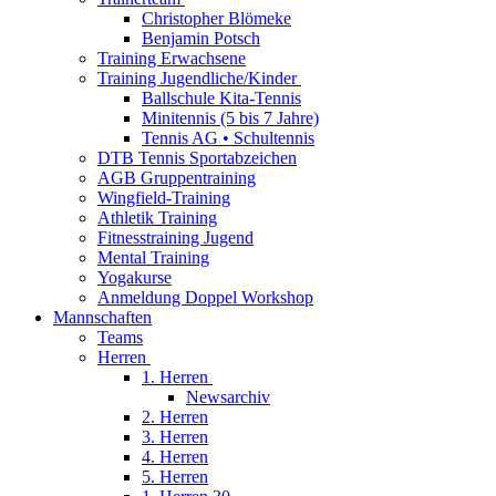
Christopher Blömeke
Benjamin Potsch
Training Erwachsene
Training Jugendliche/Kinder
Ballschule Kita-Tennis
Minitennis (5 bis 7 Jahre)
Tennis AG • Schultennis
DTB Tennis Sportabzeichen
AGB Gruppentraining
Wingfield-Training
Athletik Training
Fitnesstraining Jugend
Mental Training
Yogakurse
Anmeldung Doppel Workshop
Mannschaften
Teams
Herren
1. Herren
Newsarchiv
2. Herren
3. Herren
4. Herren
5. Herren