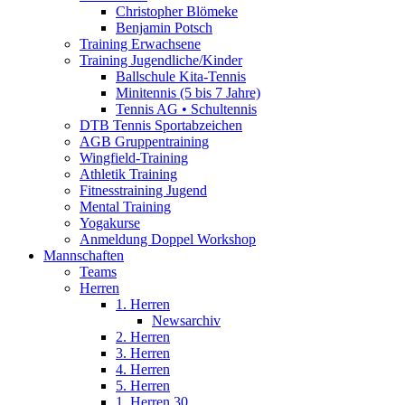
Christopher Blömeke
Benjamin Potsch
Training Erwachsene
Training Jugendliche/Kinder
Ballschule Kita-Tennis
Minitennis (5 bis 7 Jahre)
Tennis AG • Schultennis
DTB Tennis Sportabzeichen
AGB Gruppentraining
Wingfield-Training
Athletik Training
Fitnesstraining Jugend
Mental Training
Yogakurse
Anmeldung Doppel Workshop
Mannschaften
Teams
Herren
1. Herren
Newsarchiv
2. Herren
3. Herren
4. Herren
5. Herren
1. Herren 30