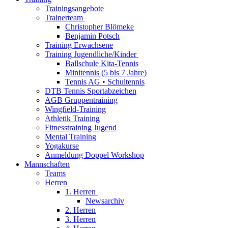
Trainingsangebote
Trainerteam
Christopher Blömeke
Benjamin Potsch
Training Erwachsene
Training Jugendliche/Kinder
Ballschule Kita-Tennis
Minitennis (5 bis 7 Jahre)
Tennis AG • Schultennis
DTB Tennis Sportabzeichen
AGB Gruppentraining
Wingfield-Training
Athletik Training
Fitnesstraining Jugend
Mental Training
Yogakurse
Anmeldung Doppel Workshop
Mannschaften
Teams
Herren
1. Herren
Newsarchiv
2. Herren
3. Herren