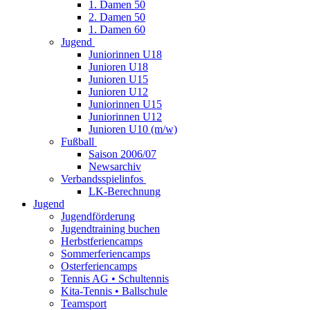
1. Damen 50
2. Damen 50
1. Damen 60
Jugend
Juniorinnen U18
Junioren U18
Junioren U15
Junioren U12
Juniorinnen U15
Juniorinnen U12
Junioren U10 (m/w)
Fußball
Saison 2006/07
Newsarchiv
Verbandsspielinfos
LK-Berechnung
Jugend
Jugendförderung
Jugendtraining buchen
Herbstferiencamps
Sommerferiencamps
Osterferiencamps
Tennis AG • Schultennis
Kita-Tennis • Ballschule
Teamsport