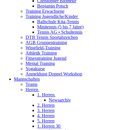
Christopher Blömeke
Benjamin Potsch
Training Erwachsene
Training Jugendliche/Kinder
Ballschule Kita-Tennis
Minitennis (5 bis 7 Jahre)
Tennis AG • Schultennis
DTB Tennis Sportabzeichen
AGB Gruppentraining
Wingfield-Training
Athletik Training
Fitnesstraining Jugend
Mental Training
Yogakurse
Anmeldung Doppel Workshop
Mannschaften
Teams
Herren
1. Herren
Newsarchiv
2. Herren
3. Herren
4. Herren
5. Herren
1. Herren 30