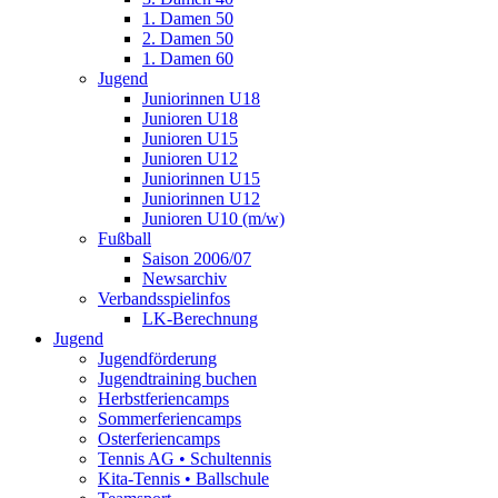
1. Damen 50
2. Damen 50
1. Damen 60
Jugend
Juniorinnen U18
Junioren U18
Junioren U15
Junioren U12
Juniorinnen U15
Juniorinnen U12
Junioren U10 (m/w)
Fußball
Saison 2006/07
Newsarchiv
Verbandsspielinfos
LK-Berechnung
Jugend
Jugendförderung
Jugendtraining buchen
Herbstferiencamps
Sommerferiencamps
Osterferiencamps
Tennis AG • Schultennis
Kita-Tennis • Ballschule