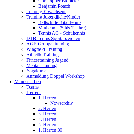
Christopher Blömeke
Benjamin Potsch
Training Erwachsene
Training Jugendliche/Kinder
Ballschule Kita-Tennis
Minitennis (5 bis 7 Jahre)
Tennis AG • Schultennis
DTB Tennis Sportabzeichen
AGB Gruppentraining
Wingfield-Training
Athletik Training
Fitnesstraining Jugend
Mental Training
Yogakurse
Anmeldung Doppel Workshop
Mannschaften
Teams
Herren
1. Herren
Newsarchiv
2. Herren
3. Herren
4. Herren
5. Herren
1. Herren 30