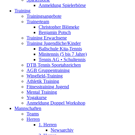
Anmeldung Spielerbörse
Training
Trainingsangebote
Trainerteam
Christopher Blömeke
Benjamin Potsch
Training Erwachsene
Training Jugendliche/Kinder
Ballschule Kita-Tennis
Minitennis (5 bis 7 Jahre)
Tennis AG • Schultennis
DTB Tennis Sportabzeichen
AGB Gruppentraining
Wingfield-Training
Athletik Training
Fitnesstraining Jugend
Mental Training
Yogakurse
Anmeldung Doppel Workshop
Mannschaften
Teams
Herren
1. Herren
Newsarchiv