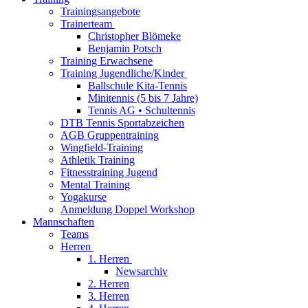
Trainingsangebote
Trainerteam
Christopher Blömeke
Benjamin Potsch
Training Erwachsene
Training Jugendliche/Kinder
Ballschule Kita-Tennis
Minitennis (5 bis 7 Jahre)
Tennis AG • Schultennis
DTB Tennis Sportabzeichen
AGB Gruppentraining
Wingfield-Training
Athletik Training
Fitnesstraining Jugend
Mental Training
Yogakurse
Anmeldung Doppel Workshop
Mannschaften
Teams
Herren
1. Herren
Newsarchiv
2. Herren
3. Herren