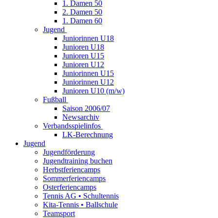
1. Damen 50
2. Damen 50
1. Damen 60
Jugend
Juniorinnen U18
Junioren U18
Junioren U15
Junioren U12
Juniorinnen U15
Juniorinnen U12
Junioren U10 (m/w)
Fußball
Saison 2006/07
Newsarchiv
Verbandsspielinfos
LK-Berechnung
Jugend
Jugendförderung
Jugendtraining buchen
Herbstferiencamps
Sommerferiencamps
Osterferiencamps
Tennis AG • Schultennis
Kita-Tennis • Ballschule
Teamsport