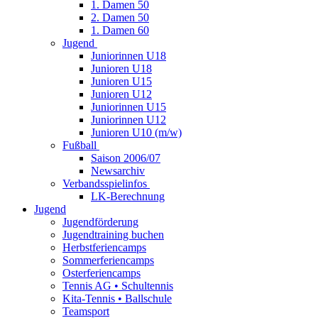
1. Damen 50
2. Damen 50
1. Damen 60
Jugend
Juniorinnen U18
Junioren U18
Junioren U15
Junioren U12
Juniorinnen U15
Juniorinnen U12
Junioren U10 (m/w)
Fußball
Saison 2006/07
Newsarchiv
Verbandsspielinfos
LK-Berechnung
Jugend
Jugendförderung
Jugendtraining buchen
Herbstferiencamps
Sommerferiencamps
Osterferiencamps
Tennis AG • Schultennis
Kita-Tennis • Ballschule
Teamsport