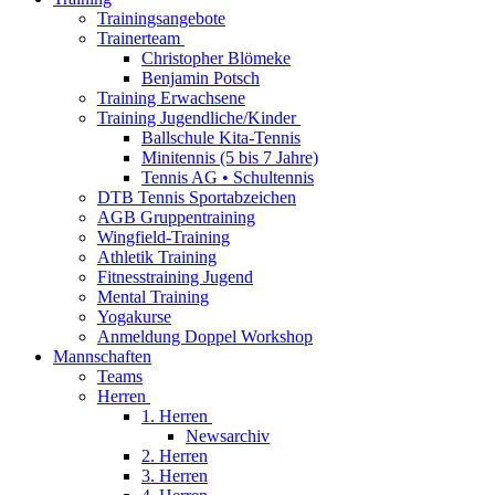
Trainingsangebote
Trainerteam
Christopher Blömeke
Benjamin Potsch
Training Erwachsene
Training Jugendliche/Kinder
Ballschule Kita-Tennis
Minitennis (5 bis 7 Jahre)
Tennis AG • Schultennis
DTB Tennis Sportabzeichen
AGB Gruppentraining
Wingfield-Training
Athletik Training
Fitnesstraining Jugend
Mental Training
Yogakurse
Anmeldung Doppel Workshop
Mannschaften
Teams
Herren
1. Herren
Newsarchiv
2. Herren
3. Herren