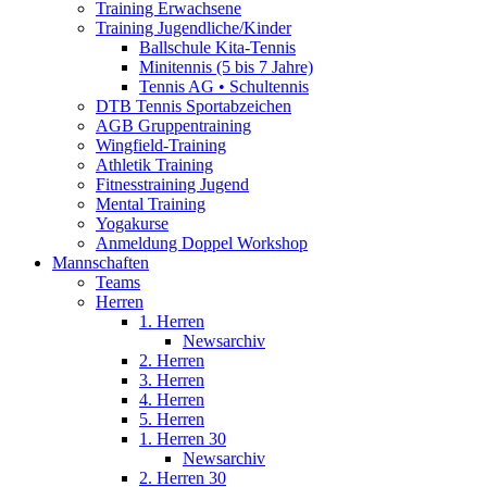
Training Erwachsene
Training Jugendliche/Kinder
Ballschule Kita-Tennis
Minitennis (5 bis 7 Jahre)
Tennis AG • Schultennis
DTB Tennis Sportabzeichen
AGB Gruppentraining
Wingfield-Training
Athletik Training
Fitnesstraining Jugend
Mental Training
Yogakurse
Anmeldung Doppel Workshop
Mannschaften
Teams
Herren
1. Herren
Newsarchiv
2. Herren
3. Herren
4. Herren
5. Herren
1. Herren 30
Newsarchiv
2. Herren 30