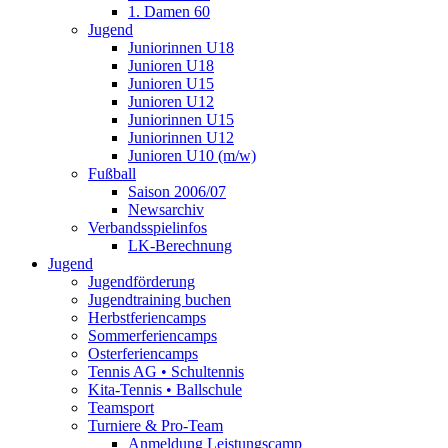
1. Damen 60
Jugend
Juniorinnen U18
Junioren U18
Junioren U15
Junioren U12
Juniorinnen U15
Juniorinnen U12
Junioren U10 (m/w)
Fußball
Saison 2006/07
Newsarchiv
Verbandsspielinfos
LK-Berechnung
Jugend
Jugendförderung
Jugendtraining buchen
Herbstferiencamps
Sommerferiencamps
Osterferiencamps
Tennis AG • Schultennis
Kita-Tennis • Ballschule
Teamsport
Turniere & Pro-Team
Anmeldung Leistungscamp