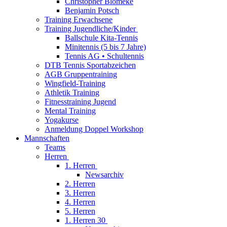
Christopher Blömeke
Benjamin Potsch
Training Erwachsene
Training Jugendliche/Kinder
Ballschule Kita-Tennis
Minitennis (5 bis 7 Jahre)
Tennis AG • Schultennis
DTB Tennis Sportabzeichen
AGB Gruppentraining
Wingfield-Training
Athletik Training
Fitnesstraining Jugend
Mental Training
Yogakurse
Anmeldung Doppel Workshop
Mannschaften
Teams
Herren
1. Herren
Newsarchiv
2. Herren
3. Herren
4. Herren
5. Herren
1. Herren 30