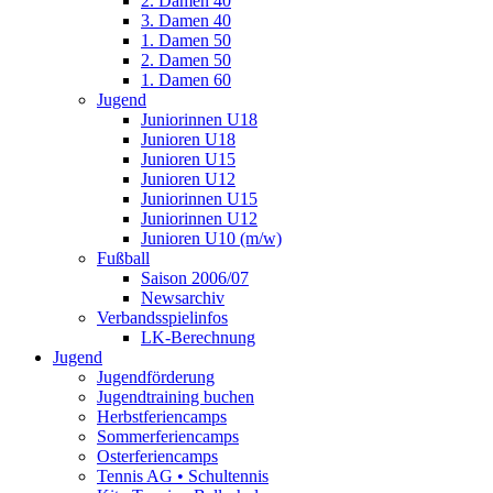
2. Damen 40
3. Damen 40
1. Damen 50
2. Damen 50
1. Damen 60
Jugend
Juniorinnen U18
Junioren U18
Junioren U15
Junioren U12
Juniorinnen U15
Juniorinnen U12
Junioren U10 (m/w)
Fußball
Saison 2006/07
Newsarchiv
Verbandsspielinfos
LK-Berechnung
Jugend
Jugendförderung
Jugendtraining buchen
Herbstferiencamps
Sommerferiencamps
Osterferiencamps
Tennis AG • Schultennis