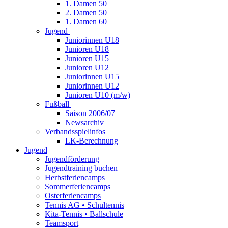
1. Damen 50
2. Damen 50
1. Damen 60
Jugend
Juniorinnen U18
Junioren U18
Junioren U15
Junioren U12
Juniorinnen U15
Juniorinnen U12
Junioren U10 (m/w)
Fußball
Saison 2006/07
Newsarchiv
Verbandsspielinfos
LK-Berechnung
Jugend
Jugendförderung
Jugendtraining buchen
Herbstferiencamps
Sommerferiencamps
Osterferiencamps
Tennis AG • Schultennis
Kita-Tennis • Ballschule
Teamsport