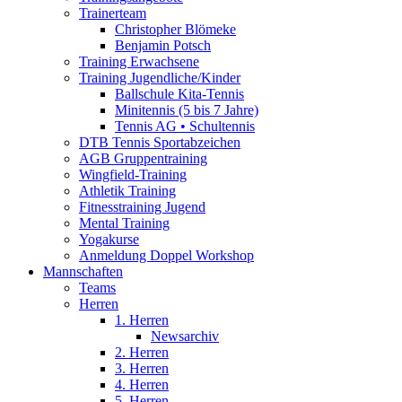
Trainerteam
Christopher Blömeke
Benjamin Potsch
Training Erwachsene
Training Jugendliche/Kinder
Ballschule Kita-Tennis
Minitennis (5 bis 7 Jahre)
Tennis AG • Schultennis
DTB Tennis Sportabzeichen
AGB Gruppentraining
Wingfield-Training
Athletik Training
Fitnesstraining Jugend
Mental Training
Yogakurse
Anmeldung Doppel Workshop
Mannschaften
Teams
Herren
1. Herren
Newsarchiv
2. Herren
3. Herren
4. Herren
5. Herren