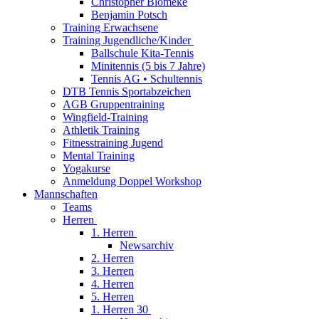
Christopher Blömeke
Benjamin Potsch
Training Erwachsene
Training Jugendliche/Kinder
Ballschule Kita-Tennis
Minitennis (5 bis 7 Jahre)
Tennis AG • Schultennis
DTB Tennis Sportabzeichen
AGB Gruppentraining
Wingfield-Training
Athletik Training
Fitnesstraining Jugend
Mental Training
Yogakurse
Anmeldung Doppel Workshop
Mannschaften
Teams
Herren
1. Herren
Newsarchiv
2. Herren
3. Herren
4. Herren
5. Herren
1. Herren 30