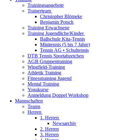
Trainingsangebote
Trainerteam
Christopher Blömeke
Benjamin Potsch
Training Erwachsene
Training Jugendliche/Kinder
Ballschule Kita-Tennis
Minitennis (5 bis 7 Jahre)
Tennis AG • Schultennis
DTB Tennis Sportabzeichen
AGB Gruppentraining
Wingfield-Training
Athletik Training
Fitnesstraining Jugend
Mental Training
Yogakurse
Anmeldung Doppel Workshop
Mannschaften
Teams
Herren
1. Herren
Newsarchiv
2. Herren
3. Herren