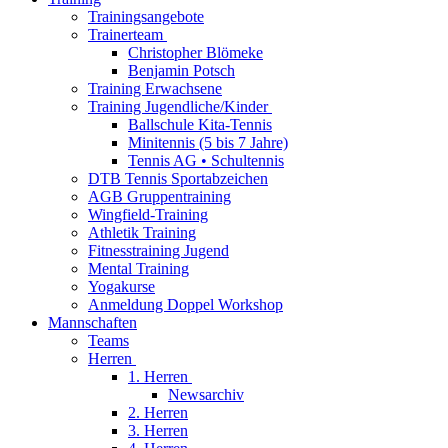
Trainingsangebote
Trainerteam
Christopher Blömeke
Benjamin Potsch
Training Erwachsene
Training Jugendliche/Kinder
Ballschule Kita-Tennis
Minitennis (5 bis 7 Jahre)
Tennis AG • Schultennis
DTB Tennis Sportabzeichen
AGB Gruppentraining
Wingfield-Training
Athletik Training
Fitnesstraining Jugend
Mental Training
Yogakurse
Anmeldung Doppel Workshop
Mannschaften
Teams
Herren
1. Herren
Newsarchiv
2. Herren
3. Herren