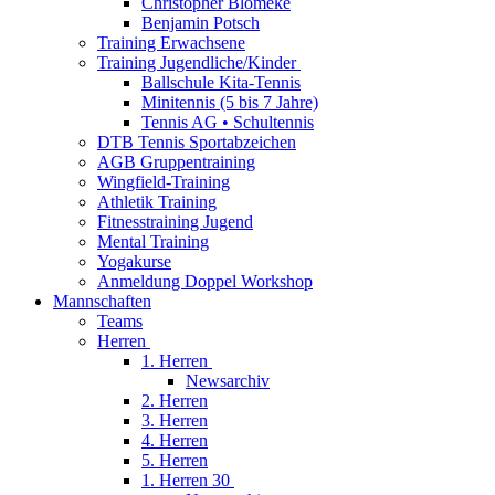
Christopher Blömeke
Benjamin Potsch
Training Erwachsene
Training Jugendliche/Kinder
Ballschule Kita-Tennis
Minitennis (5 bis 7 Jahre)
Tennis AG • Schultennis
DTB Tennis Sportabzeichen
AGB Gruppentraining
Wingfield-Training
Athletik Training
Fitnesstraining Jugend
Mental Training
Yogakurse
Anmeldung Doppel Workshop
Mannschaften
Teams
Herren
1. Herren
Newsarchiv
2. Herren
3. Herren
4. Herren
5. Herren
1. Herren 30