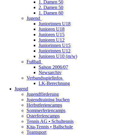
1. Damen 50
2. Damen 50
1. Damen 60
Jugend
Juniorinnen U18
Junioren U18
Junioren U15
Junioren U12
Juniorinnen U15
Juniorinnen U12
Junioren U10 (m/w)
Fußball
Saison 2006/07
Newsarchiv
Verbandsspielinfos
LK-Berechnung
Jugend
Jugendförderung
Jugendtraining buchen
Herbstferiencamps
Sommerferiencamps
Osterferiencamps
Tennis AG • Schultennis
Kita-Tennis • Ballschule
Teamsport