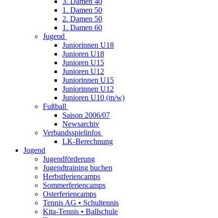
3. Damen 40
1. Damen 50
2. Damen 50
1. Damen 60
Jugend
Juniorinnen U18
Junioren U18
Junioren U15
Junioren U12
Juniorinnen U15
Juniorinnen U12
Junioren U10 (m/w)
Fußball
Saison 2006/07
Newsarchiv
Verbandsspielinfos
LK-Berechnung
Jugend
Jugendförderung
Jugendtraining buchen
Herbstferiencamps
Sommerferiencamps
Osterferiencamps
Tennis AG • Schultennis
Kita-Tennis • Ballschule