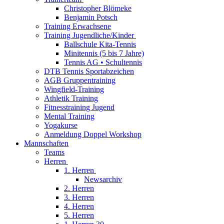
Christopher Blömeke
Benjamin Potsch
Training Erwachsene
Training Jugendliche/Kinder
Ballschule Kita-Tennis
Minitennis (5 bis 7 Jahre)
Tennis AG • Schultennis
DTB Tennis Sportabzeichen
AGB Gruppentraining
Wingfield-Training
Athletik Training
Fitnesstraining Jugend
Mental Training
Yogakurse
Anmeldung Doppel Workshop
Mannschaften
Teams
Herren
1. Herren
Newsarchiv
2. Herren
3. Herren
4. Herren
5. Herren