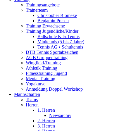
Trainingsangebote
Trainerteam
Christopher Blömeke
Benjamin Potsch
Training Erwachsene
Training Jugendliche/Kinder
Ballschule Kita-Tennis
Minitennis (5 bis 7 Jahre)
Tennis AG • Schultennis
DTB Tennis Sportabzeichen
AGB Gruppentraining
Wingfield-Training
Athletik Training
Fitnesstraining Jugend
Mental Training
Yogakurse
Anmeldung Doppel Workshop
Mannschaften
Teams
Herren
1. Herren
Newsarchiv
2. Herren
3. Herren