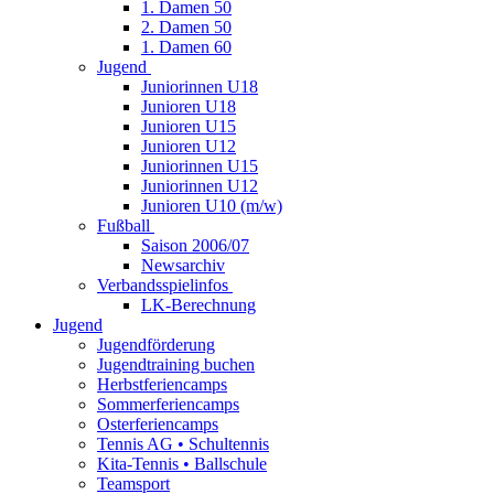
1. Damen 50
2. Damen 50
1. Damen 60
Jugend
Juniorinnen U18
Junioren U18
Junioren U15
Junioren U12
Juniorinnen U15
Juniorinnen U12
Junioren U10 (m/w)
Fußball
Saison 2006/07
Newsarchiv
Verbandsspielinfos
LK-Berechnung
Jugend
Jugendförderung
Jugendtraining buchen
Herbstferiencamps
Sommerferiencamps
Osterferiencamps
Tennis AG • Schultennis
Kita-Tennis • Ballschule
Teamsport