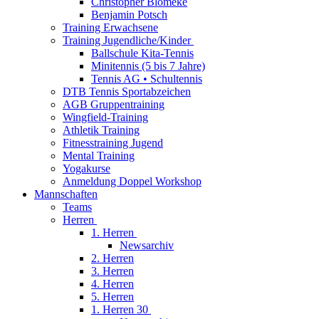
Christopher Blömeke
Benjamin Potsch
Training Erwachsene
Training Jugendliche/Kinder
Ballschule Kita-Tennis
Minitennis (5 bis 7 Jahre)
Tennis AG • Schultennis
DTB Tennis Sportabzeichen
AGB Gruppentraining
Wingfield-Training
Athletik Training
Fitnesstraining Jugend
Mental Training
Yogakurse
Anmeldung Doppel Workshop
Mannschaften
Teams
Herren
1. Herren
Newsarchiv
2. Herren
3. Herren
4. Herren
5. Herren
1. Herren 30