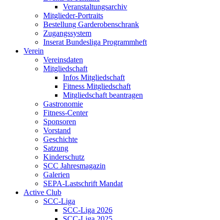
Veranstaltungsarchiv
Mitglieder-Portraits
Bestellung Garderobenschrank
Zugangssystem
Inserat Bundesliga Programmheft
Verein
Vereinsdaten
Mitgliedschaft
Infos Mitgliedschaft
Fitness Mitgliedschaft
Mitgliedschaft beantragen
Gastronomie
Fitness-Center
Sponsoren
Vorstand
Geschichte
Satzung
Kinderschutz
SCC Jahresmagazin
Galerien
SEPA-Lastschrift Mandat
Active Club
SCC-Liga
SCC-Liga 2026
SCC-Liga 2025