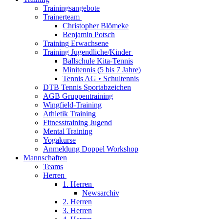
Trainingsangebote
Trainerteam
Christopher Blömeke
Benjamin Potsch
Training Erwachsene
Training Jugendliche/Kinder
Ballschule Kita-Tennis
Minitennis (5 bis 7 Jahre)
Tennis AG • Schultennis
DTB Tennis Sportabzeichen
AGB Gruppentraining
Wingfield-Training
Athletik Training
Fitnesstraining Jugend
Mental Training
Yogakurse
Anmeldung Doppel Workshop
Mannschaften
Teams
Herren
1. Herren
Newsarchiv
2. Herren
3. Herren