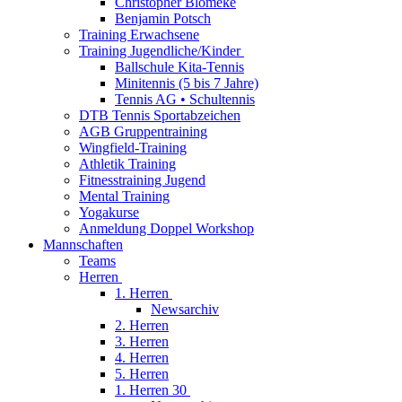
Christopher Blömeke
Benjamin Potsch
Training Erwachsene
Training Jugendliche/Kinder
Ballschule Kita-Tennis
Minitennis (5 bis 7 Jahre)
Tennis AG • Schultennis
DTB Tennis Sportabzeichen
AGB Gruppentraining
Wingfield-Training
Athletik Training
Fitnesstraining Jugend
Mental Training
Yogakurse
Anmeldung Doppel Workshop
Mannschaften
Teams
Herren
1. Herren
Newsarchiv
2. Herren
3. Herren
4. Herren
5. Herren
1. Herren 30