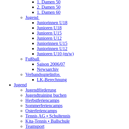
1. Damen 50
2. Damen 50
1. Damen 60
Jugend
Juniorinnen U18
Junioren U18
Junioren U15
Junioren U12
Juniorinnen U15
Juniorinnen U12
Junioren U10 (m/w)
Fußball
Saison 2006/07
Newsarchiv
Verbandsspielinfos
LK-Berechnung
Jugend
Jugendförderung
Jugendtraining buchen
Herbstferiencamps
Sommerferiencamps
Osterferiencamps
Tennis AG • Schultennis
Kita-Tennis • Ballschule
Teamsport