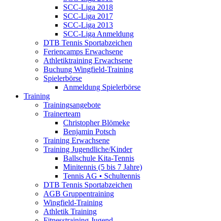
SCC-Liga 2018
SCC-Liga 2017
SCC-Liga 2013
SCC-Liga Anmeldung
DTB Tennis Sportabzeichen
Feriencamps Erwachsene
Athletiktraining Erwachsene
Buchung Wingfield-Training
Spielerbörse
Anmeldung Spielerbörse
Training
Trainingsangebote
Trainerteam
Christopher Blömeke
Benjamin Potsch
Training Erwachsene
Training Jugendliche/Kinder
Ballschule Kita-Tennis
Minitennis (5 bis 7 Jahre)
Tennis AG • Schultennis
DTB Tennis Sportabzeichen
AGB Gruppentraining
Wingfield-Training
Athletik Training
Fitnesstraining Jugend