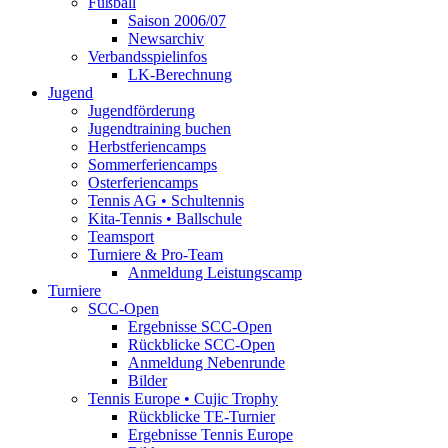
Fußball
Saison 2006/07
Newsarchiv
Verbandsspielinfos
LK-Berechnung
Jugend
Jugendförderung
Jugendtraining buchen
Herbstferiencamps
Sommerferiencamps
Osterferiencamps
Tennis AG • Schultennis
Kita-Tennis • Ballschule
Teamsport
Turniere & Pro-Team
Anmeldung Leistungscamp
Turniere
SCC-Open
Ergebnisse SCC-Open
Rückblicke SCC-Open
Anmeldung Nebenrunde
Bilder
Tennis Europe • Cujic Trophy
Rückblicke TE-Turnier
Ergebnisse Tennis Europe