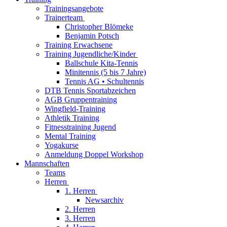
Trainingsangebote
Trainerteam
Christopher Blömeke
Benjamin Potsch
Training Erwachsene
Training Jugendliche/Kinder
Ballschule Kita-Tennis
Minitennis (5 bis 7 Jahre)
Tennis AG • Schultennis
DTB Tennis Sportabzeichen
AGB Gruppentraining
Wingfield-Training
Athletik Training
Fitnesstraining Jugend
Mental Training
Yogakurse
Anmeldung Doppel Workshop
Mannschaften
Teams
Herren
1. Herren
Newsarchiv
2. Herren
3. Herren