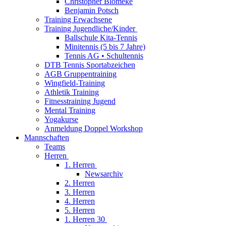
Christopher Blömeke
Benjamin Potsch
Training Erwachsene
Training Jugendliche/Kinder
Ballschule Kita-Tennis
Minitennis (5 bis 7 Jahre)
Tennis AG • Schultennis
DTB Tennis Sportabzeichen
AGB Gruppentraining
Wingfield-Training
Athletik Training
Fitnesstraining Jugend
Mental Training
Yogakurse
Anmeldung Doppel Workshop
Mannschaften
Teams
Herren
1. Herren
Newsarchiv
2. Herren
3. Herren
4. Herren
5. Herren
1. Herren 30