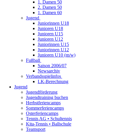
1. Damen 50
2. Damen 50
1. Damen 60
Jugend
Juniorinnen U18
Junioren U18
Junioren U15
Junioren U12
Juniorinnen U15
Juniorinnen U12
Junioren U10 (m/w)
Fußball
Saison 2006/07
Newsarchiv
Verbandsspielinfos
LK-Berechnung
Jugend
Jugendförderung
Jugendtraining buchen
Herbstferiencamps
Sommerferiencamps
Osterferiencamps
Tennis AG • Schultennis
Kita-Tennis • Ballschule
Teamsport