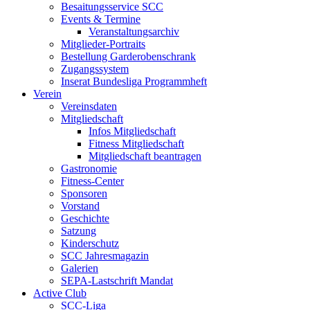
Besaitungsservice SCC
Events & Termine
Veranstaltungsarchiv
Mitglieder-Portraits
Bestellung Garderobenschrank
Zugangssystem
Inserat Bundesliga Programmheft
Verein
Vereinsdaten
Mitgliedschaft
Infos Mitgliedschaft
Fitness Mitgliedschaft
Mitgliedschaft beantragen
Gastronomie
Fitness-Center
Sponsoren
Vorstand
Geschichte
Satzung
Kinderschutz
SCC Jahresmagazin
Galerien
SEPA-Lastschrift Mandat
Active Club
SCC-Liga