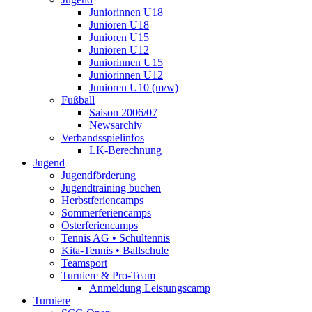
Juniorinnen U18
Junioren U18
Junioren U15
Junioren U12
Juniorinnen U15
Juniorinnen U12
Junioren U10 (m/w)
Fußball
Saison 2006/07
Newsarchiv
Verbandsspielinfos
LK-Berechnung
Jugend
Jugendförderung
Jugendtraining buchen
Herbstferiencamps
Sommerferiencamps
Osterferiencamps
Tennis AG • Schultennis
Kita-Tennis • Ballschule
Teamsport
Turniere & Pro-Team
Anmeldung Leistungscamp
Turniere