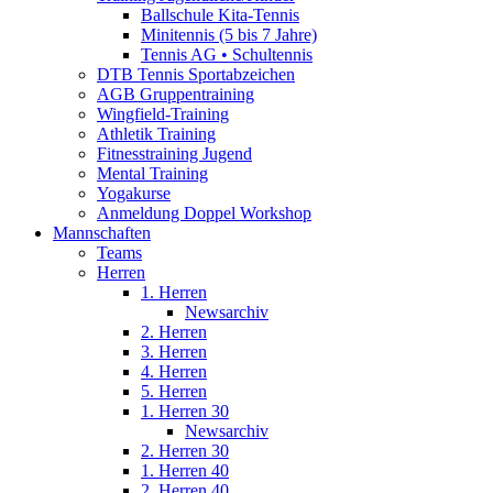
Ballschule Kita-Tennis
Minitennis (5 bis 7 Jahre)
Tennis AG • Schultennis
DTB Tennis Sportabzeichen
AGB Gruppentraining
Wingfield-Training
Athletik Training
Fitnesstraining Jugend
Mental Training
Yogakurse
Anmeldung Doppel Workshop
Mannschaften
Teams
Herren
1. Herren
Newsarchiv
2. Herren
3. Herren
4. Herren
5. Herren
1. Herren 30
Newsarchiv
2. Herren 30
1. Herren 40
2. Herren 40