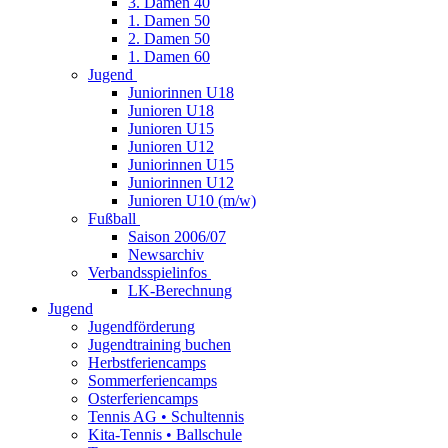
3. Damen 40
1. Damen 50
2. Damen 50
1. Damen 60
Jugend
Juniorinnen U18
Junioren U18
Junioren U15
Junioren U12
Juniorinnen U15
Juniorinnen U12
Junioren U10 (m/w)
Fußball
Saison 2006/07
Newsarchiv
Verbandsspielinfos
LK-Berechnung
Jugend
Jugendförderung
Jugendtraining buchen
Herbstferiencamps
Sommerferiencamps
Osterferiencamps
Tennis AG • Schultennis
Kita-Tennis • Ballschule