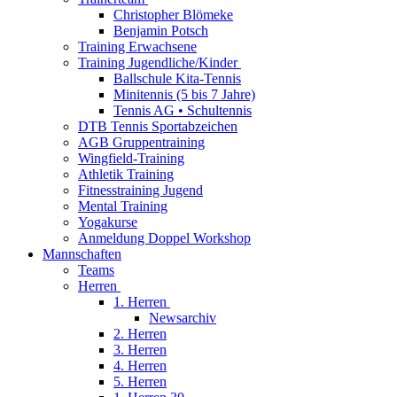
Christopher Blömeke
Benjamin Potsch
Training Erwachsene
Training Jugendliche/Kinder
Ballschule Kita-Tennis
Minitennis (5 bis 7 Jahre)
Tennis AG • Schultennis
DTB Tennis Sportabzeichen
AGB Gruppentraining
Wingfield-Training
Athletik Training
Fitnesstraining Jugend
Mental Training
Yogakurse
Anmeldung Doppel Workshop
Mannschaften
Teams
Herren
1. Herren
Newsarchiv
2. Herren
3. Herren
4. Herren
5. Herren