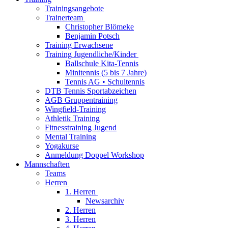
Trainingsangebote
Trainerteam
Christopher Blömeke
Benjamin Potsch
Training Erwachsene
Training Jugendliche/Kinder
Ballschule Kita-Tennis
Minitennis (5 bis 7 Jahre)
Tennis AG • Schultennis
DTB Tennis Sportabzeichen
AGB Gruppentraining
Wingfield-Training
Athletik Training
Fitnesstraining Jugend
Mental Training
Yogakurse
Anmeldung Doppel Workshop
Mannschaften
Teams
Herren
1. Herren
Newsarchiv
2. Herren
3. Herren