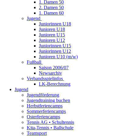
1. Damen 50
2. Damen 50
1. Damen 60
Jugend
Juniorinnen U18
Junioren U18
Junioren U15
Junioren U12
Juniorinnen U15
Juniorinnen U12
Junioren U10 (m/w)
Fußball
Saison 2006/07
Newsarchiv
Verbandsspielinfos
LK-Berechnung
Jugend
Jugendförderung
Jugendtraining buchen
Herbstferiencamps
Sommerferiencamps
Osterferiencamps
Tennis AG • Schultennis
Kita-Tennis • Ballschule
Teamsport