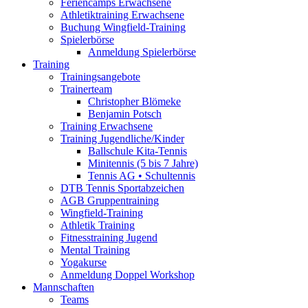
Feriencamps Erwachsene
Athletiktraining Erwachsene
Buchung Wingfield-Training
Spielerbörse
Anmeldung Spielerbörse
Training
Trainingsangebote
Trainerteam
Christopher Blömeke
Benjamin Potsch
Training Erwachsene
Training Jugendliche/Kinder
Ballschule Kita-Tennis
Minitennis (5 bis 7 Jahre)
Tennis AG • Schultennis
DTB Tennis Sportabzeichen
AGB Gruppentraining
Wingfield-Training
Athletik Training
Fitnesstraining Jugend
Mental Training
Yogakurse
Anmeldung Doppel Workshop
Mannschaften
Teams