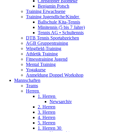
Christopher Blömeke
Benjamin Potsch
Training Erwachsene
Training Jugendliche/Kinder
Ballschule Kita-Tennis
Minitennis (5 bis 7 Jahre)
Tennis AG • Schultennis
DTB Tennis Sportabzeichen
AGB Gruppentraining
Wingfield-Training
Athletik Training
Fitnesstraining Jugend
Mental Training
Yogakurse
Anmeldung Doppel Workshop
Mannschaften
Teams
Herren
1. Herren
Newsarchiv
2. Herren
3. Herren
4. Herren
5. Herren
1. Herren 30