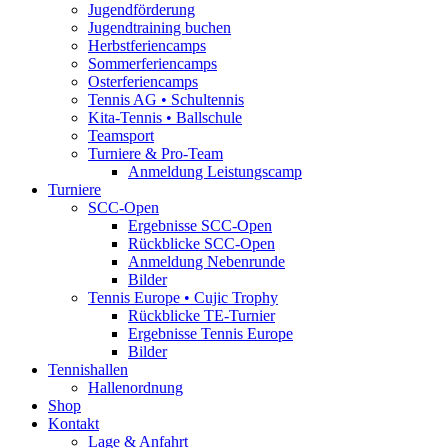
Jugendförderung
Jugendtraining buchen
Herbstferiencamps
Sommerferiencamps
Osterferiencamps
Tennis AG • Schultennis
Kita-Tennis • Ballschule
Teamsport
Turniere & Pro-Team
Anmeldung Leistungscamp
Turniere
SCC-Open
Ergebnisse SCC-Open
Rückblicke SCC-Open
Anmeldung Nebenrunde
Bilder
Tennis Europe • Cujic Trophy
Rückblicke TE-Turnier
Ergebnisse Tennis Europe
Bilder
Tennishallen
Hallenordnung
Shop
Kontakt
Lage & Anfahrt