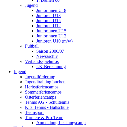
1. Damen 60
Jugend
Juniorinnen U18
Junioren U18
Junioren U15
Junioren U12
Juniorinnen U15
Juniorinnen U12
Junioren U10 (m/w)
Fußball
Saison 2006/07
Newsarchiv
Verbandsspielinfos
LK-Berechnung
Jugend
Jugendförderung
Jugendtraining buchen
Herbstferiencamps
Sommerferiencamps
Osterferiencamps
Tennis AG • Schultennis
Kita-Tennis • Ballschule
Teamsport
Turniere & Pro-Team
Anmeldung Leistungscamp