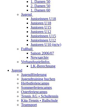
1. Damen 50
2. Damen 50
1. Damen 60
Jugend
Juniorinnen U18
Junioren U18
Junioren U15
Junioren U12
Juniorinnen U15
Juniorinnen U12
Junioren U10 (m/w)
Fußball
Saison 2006/07
Newsarchiv
Verbandsspielinfos
LK-Berechnung
Jugend
Jugendförderung
Jugendtraining buchen
Herbstferiencamps
Sommerferiencamps
Osterferiencamps
Tennis AG • Schultennis
Kita-Tennis • Ballschule
Teamsport