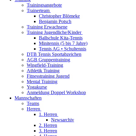
Trainingsangebote
Trainerteam
Christopher Blömeke
Benjamin Potsch
Training Erwachsene
Training Jugendliche/Kinder
Ballschule Kita-Tennis
Minitennis (5 bis 7 Jahre)
Tennis AG • Schultennis
DTB Tennis Sportabzeichen
AGB Gruppentraining
Wingfield-Training
Athletik Training
Fitnesstraining Jugend
Mental Training
Yogakurse
Anmeldung Doppel Workshop
Mannschaften
Teams
Herren
1. Herren
Newsarchiv
2. Herren
3. Herren