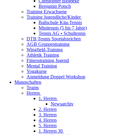
Christopher Blömeke
Benjamin Potsch
Training Erwachsene
Training Jugendliche/Kinder
Ballschule Kita-Tennis
Minitennis (5 bis 7 Jahre)
Tennis AG • Schultennis
DTB Tennis Sportabzeichen
AGB Gruppentraining
Wingfield-Training
Athletik Training
Fitnesstraining Jugend
Mental Training
Yogakurse
Anmeldung Doppel Workshop
Mannschaften
Teams
Herren
1. Herren
Newsarchiv
2. Herren
3. Herren
4. Herren
5. Herren
1. Herren 30