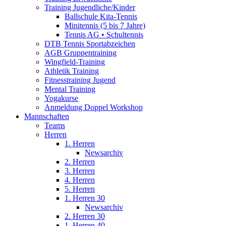
Training Jugendliche/Kinder
Ballschule Kita-Tennis
Minitennis (5 bis 7 Jahre)
Tennis AG • Schultennis
DTB Tennis Sportabzeichen
AGB Gruppentraining
Wingfield-Training
Athletik Training
Fitnesstraining Jugend
Mental Training
Yogakurse
Anmeldung Doppel Workshop
Mannschaften
Teams
Herren
1. Herren
Newsarchiv
2. Herren
3. Herren
4. Herren
5. Herren
1. Herren 30
Newsarchiv
2. Herren 30
1. Herren 40