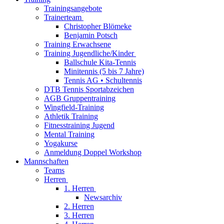
Trainingsangebote
Trainerteam
Christopher Blömeke
Benjamin Potsch
Training Erwachsene
Training Jugendliche/Kinder
Ballschule Kita-Tennis
Minitennis (5 bis 7 Jahre)
Tennis AG • Schultennis
DTB Tennis Sportabzeichen
AGB Gruppentraining
Wingfield-Training
Athletik Training
Fitnesstraining Jugend
Mental Training
Yogakurse
Anmeldung Doppel Workshop
Mannschaften
Teams
Herren
1. Herren
Newsarchiv
2. Herren
3. Herren