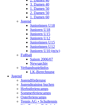
2. Damen 40
3. Damen 40
1. Damen 50
2. Damen 50
1. Damen 60
Jugend
Juniorinnen U18
Junioren U18
Junioren U15
Junioren U12
Juniorinnen U15
Juniorinnen U12
Junioren U10 (m/w)
Fußball
Saison 2006/07
Newsarchiv
Verbandsspielinfos
LK-Berechnung
Jugend
Jugendförderung
Jugendtraining buchen
Herbstferiencamps
Sommerferiencamps
Osterferiencamps
Tennis AG • Schultennis