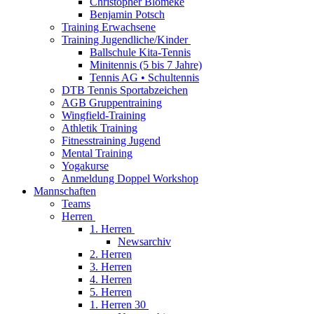
Christopher Blömeke
Benjamin Potsch
Training Erwachsene
Training Jugendliche/Kinder
Ballschule Kita-Tennis
Minitennis (5 bis 7 Jahre)
Tennis AG • Schultennis
DTB Tennis Sportabzeichen
AGB Gruppentraining
Wingfield-Training
Athletik Training
Fitnesstraining Jugend
Mental Training
Yogakurse
Anmeldung Doppel Workshop
Mannschaften
Teams
Herren
1. Herren
Newsarchiv
2. Herren
3. Herren
4. Herren
5. Herren
1. Herren 30