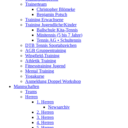
Trainerteam
Christopher Blömeke
Benjamin Potsch
Training Erwachsene
Training Jugendliche/Kinder
Ballschule Kita-Tennis
Minitennis (5 bis 7 Jahre)
Tennis AG • Schultennis
DTB Tennis Sportabzeichen
AGB Gruppentraining
Wingfield-Training
Athletik Training
Fitnesstraining Jugend
Mental Training
Yogakurse
Anmeldung Doppel Workshop
Mannschaften
Teams
Herren
1. Herren
Newsarchiv
2. Herren
3. Herren
4. Herren
5. Herren