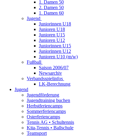
1. Damen 50
2. Damen 50
1. Damen 60
Jugend
Juniorinnen U18
Junioren U18
Junioren U15
Junioren U12
Juniorinnen U15
Juniorinnen U12
Junioren U10 (m/w)
Fußball
Saison 2006/07
Newsarchiv
Verbandsspielinfos
LK-Berechnung
Jugend
Jugendförderung
Jugendtraining buchen
Herbstferiencamps
Sommerferiencamps
Osterferiencamps
Tennis AG • Schultennis
Kita-Tennis • Ballschule
Teamsport