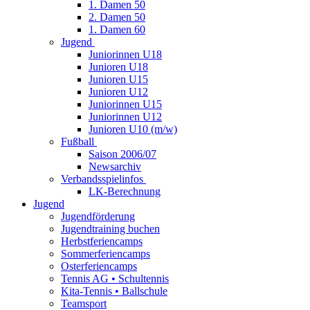
1. Damen 50
2. Damen 50
1. Damen 60
Jugend
Juniorinnen U18
Junioren U18
Junioren U15
Junioren U12
Juniorinnen U15
Juniorinnen U12
Junioren U10 (m/w)
Fußball
Saison 2006/07
Newsarchiv
Verbandsspielinfos
LK-Berechnung
Jugend
Jugendförderung
Jugendtraining buchen
Herbstferiencamps
Sommerferiencamps
Osterferiencamps
Tennis AG • Schultennis
Kita-Tennis • Ballschule
Teamsport