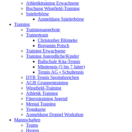
Athletiktraining Erwachsene
Buchung Wingfield-Training
Spielerbörse
Anmeldung Spielerbörse
Training
Trainingsangebote
Trainerteam
Christopher Blömeke
Benjamin Potsch
Training Erwachsene
Training Jugendliche/Kinder
Ballschule Kita-Tennis
Minitennis (5 bis 7 Jahre)
Tennis AG • Schultennis
DTB Tennis Sportabzeichen
AGB Gruppentraining
Wingfield-Training
Athletik Training
Fitnesstraining Jugend
Mental Training
Yogakurse
Anmeldung Doppel Workshop
Mannschaften
Teams
Herren