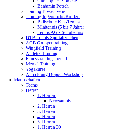
Christopher Blömeke
Benjamin Potsch
Training Erwachsene
Training Jugendliche/Kinder
Ballschule Kita-Tennis
Minitennis (5 bis 7 Jahre)
Tennis AG • Schultennis
DTB Tennis Sportabzeichen
AGB Gruppentraining
Wingfield-Training
Athletik Training
Fitnesstraining Jugend
Mental Training
Yogakurse
Anmeldung Doppel Workshop
Mannschaften
Teams
Herren
1. Herren
Newsarchiv
2. Herren
3. Herren
4. Herren
5. Herren
1. Herren 30