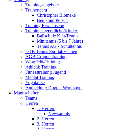
Trainingsangebote
Trainerteam
Christopher Blömeke
Benjamin Potsch
Training Erwachsene
Training Jugendliche/Kinder
Ballschule Kita-Tennis
Minitennis (5 bis 7 Jahre)
Tennis AG • Schultennis
DTB Tennis Sportabzeichen
AGB Gruppentraining
Wingfield-Training
Athletik Training
Fitnesstraining Jugend
Mental Training
Yogakurse
Anmeldung Doppel Workshop
Mannschaften
Teams
Herren
1. Herren
Newsarchiv
2. Herren
3. Herren