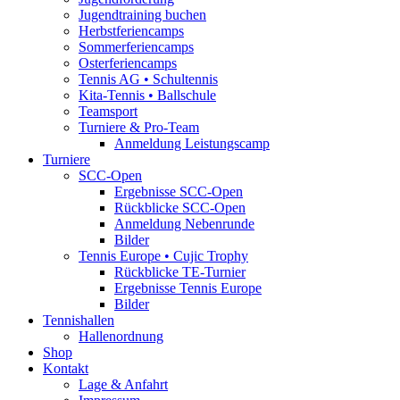
Jugendtraining buchen
Herbstferiencamps
Sommerferiencamps
Osterferiencamps
Tennis AG • Schultennis
Kita-Tennis • Ballschule
Teamsport
Turniere & Pro-Team
Anmeldung Leistungscamp
Turniere
SCC-Open
Ergebnisse SCC-Open
Rückblicke SCC-Open
Anmeldung Nebenrunde
Bilder
Tennis Europe • Cujic Trophy
Rückblicke TE-Turnier
Ergebnisse Tennis Europe
Bilder
Tennishallen
Hallenordnung
Shop
Kontakt
Lage & Anfahrt