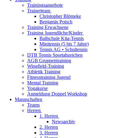
Trainingsangebote
Trainerteam
Christopher Blömeke
Benjamin Potsch
Training Erwachsene
Training Jugendliche/Kinder
Ballschule Kita-Tennis
Minitennis (5 bis 7 Jahre)
Tennis AG • Schultennis
DTB Tennis Sportabzeichen
AGB Gruppentraining
Wingfield-Training
Athletik Training
Fitnesstraining Jugend
Mental Training
Yogakurse
Anmeldung Doppel Workshop
Mannschaften
Teams
Herren
1. Herren
Newsarchiv
2. Herren
3. Herren