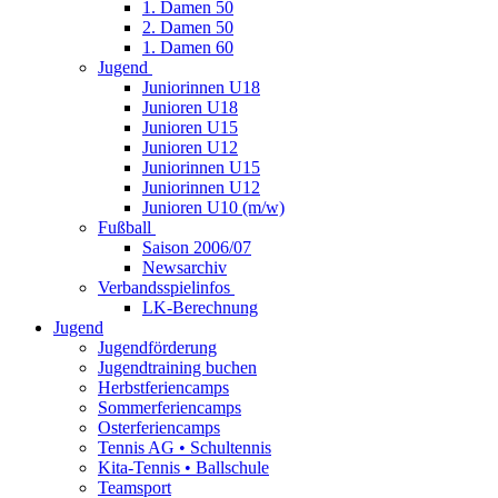
1. Damen 50
2. Damen 50
1. Damen 60
Jugend
Juniorinnen U18
Junioren U18
Junioren U15
Junioren U12
Juniorinnen U15
Juniorinnen U12
Junioren U10 (m/w)
Fußball
Saison 2006/07
Newsarchiv
Verbandsspielinfos
LK-Berechnung
Jugend
Jugendförderung
Jugendtraining buchen
Herbstferiencamps
Sommerferiencamps
Osterferiencamps
Tennis AG • Schultennis
Kita-Tennis • Ballschule
Teamsport