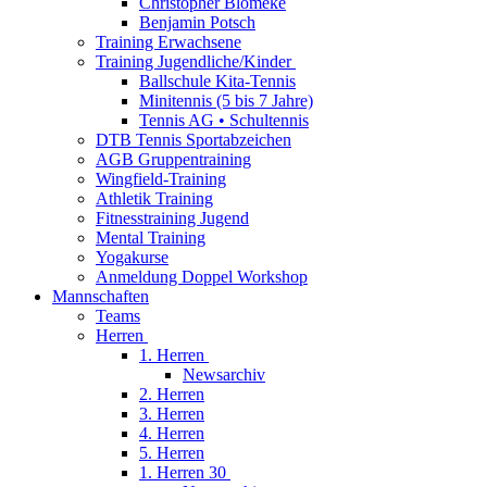
Christopher Blömeke
Benjamin Potsch
Training Erwachsene
Training Jugendliche/Kinder
Ballschule Kita-Tennis
Minitennis (5 bis 7 Jahre)
Tennis AG • Schultennis
DTB Tennis Sportabzeichen
AGB Gruppentraining
Wingfield-Training
Athletik Training
Fitnesstraining Jugend
Mental Training
Yogakurse
Anmeldung Doppel Workshop
Mannschaften
Teams
Herren
1. Herren
Newsarchiv
2. Herren
3. Herren
4. Herren
5. Herren
1. Herren 30