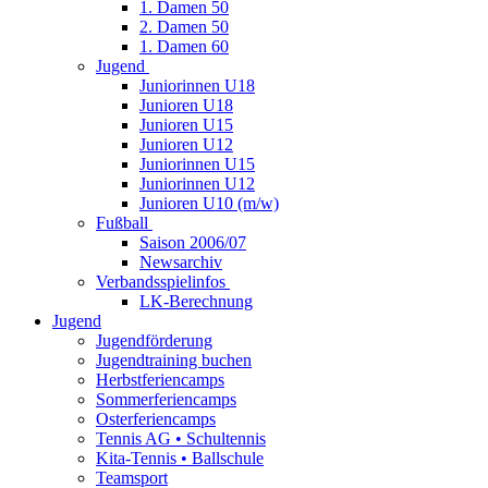
1. Damen 50
2. Damen 50
1. Damen 60
Jugend
Juniorinnen U18
Junioren U18
Junioren U15
Junioren U12
Juniorinnen U15
Juniorinnen U12
Junioren U10 (m/w)
Fußball
Saison 2006/07
Newsarchiv
Verbandsspielinfos
LK-Berechnung
Jugend
Jugendförderung
Jugendtraining buchen
Herbstferiencamps
Sommerferiencamps
Osterferiencamps
Tennis AG • Schultennis
Kita-Tennis • Ballschule
Teamsport