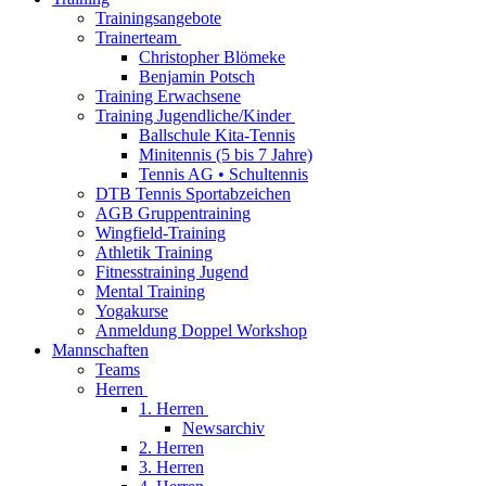
Trainingsangebote
Trainerteam
Christopher Blömeke
Benjamin Potsch
Training Erwachsene
Training Jugendliche/Kinder
Ballschule Kita-Tennis
Minitennis (5 bis 7 Jahre)
Tennis AG • Schultennis
DTB Tennis Sportabzeichen
AGB Gruppentraining
Wingfield-Training
Athletik Training
Fitnesstraining Jugend
Mental Training
Yogakurse
Anmeldung Doppel Workshop
Mannschaften
Teams
Herren
1. Herren
Newsarchiv
2. Herren
3. Herren