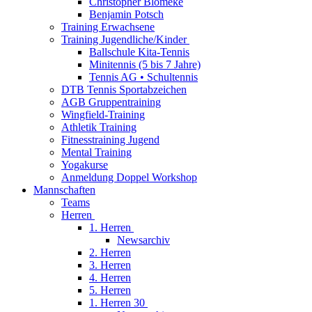
Christopher Blömeke
Benjamin Potsch
Training Erwachsene
Training Jugendliche/Kinder
Ballschule Kita-Tennis
Minitennis (5 bis 7 Jahre)
Tennis AG • Schultennis
DTB Tennis Sportabzeichen
AGB Gruppentraining
Wingfield-Training
Athletik Training
Fitnesstraining Jugend
Mental Training
Yogakurse
Anmeldung Doppel Workshop
Mannschaften
Teams
Herren
1. Herren
Newsarchiv
2. Herren
3. Herren
4. Herren
5. Herren
1. Herren 30