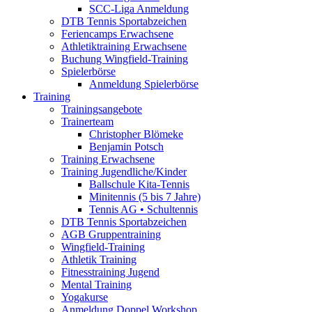
SCC-Liga Anmeldung
DTB Tennis Sportabzeichen
Feriencamps Erwachsene
Athletiktraining Erwachsene
Buchung Wingfield-Training
Spielerbörse
Anmeldung Spielerbörse
Training
Trainingsangebote
Trainerteam
Christopher Blömeke
Benjamin Potsch
Training Erwachsene
Training Jugendliche/Kinder
Ballschule Kita-Tennis
Minitennis (5 bis 7 Jahre)
Tennis AG • Schultennis
DTB Tennis Sportabzeichen
AGB Gruppentraining
Wingfield-Training
Athletik Training
Fitnesstraining Jugend
Mental Training
Yogakurse
Anmeldung Doppel Workshop