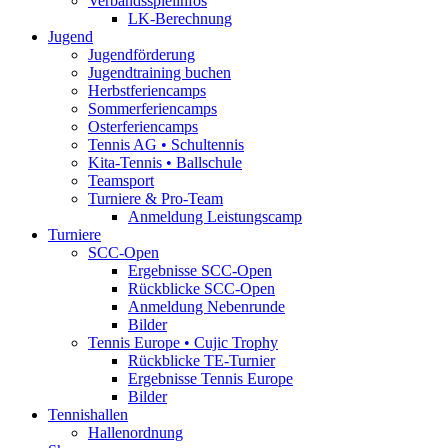
Verbandsspielinfos
LK-Berechnung
Jugend
Jugendförderung
Jugendtraining buchen
Herbstferiencamps
Sommerferiencamps
Osterferiencamps
Tennis AG • Schultennis
Kita-Tennis • Ballschule
Teamsport
Turniere & Pro-Team
Anmeldung Leistungscamp
Turniere
SCC-Open
Ergebnisse SCC-Open
Rückblicke SCC-Open
Anmeldung Nebenrunde
Bilder
Tennis Europe • Cujic Trophy
Rückblicke TE-Turnier
Ergebnisse Tennis Europe
Bilder
Tennishallen
Hallenordnung