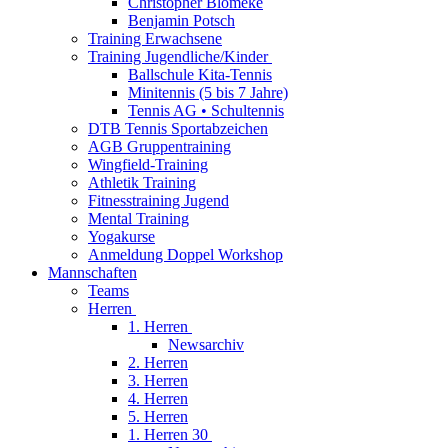
Christopher Blömeke
Benjamin Potsch
Training Erwachsene
Training Jugendliche/Kinder
Ballschule Kita-Tennis
Minitennis (5 bis 7 Jahre)
Tennis AG • Schultennis
DTB Tennis Sportabzeichen
AGB Gruppentraining
Wingfield-Training
Athletik Training
Fitnesstraining Jugend
Mental Training
Yogakurse
Anmeldung Doppel Workshop
Mannschaften
Teams
Herren
1. Herren
Newsarchiv
2. Herren
3. Herren
4. Herren
5. Herren
1. Herren 30