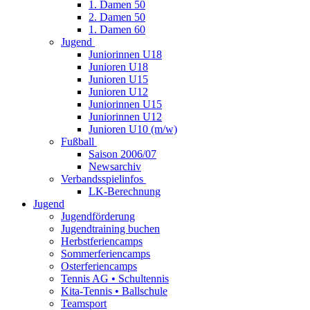
1. Damen 50
2. Damen 50
1. Damen 60
Jugend
Juniorinnen U18
Junioren U18
Junioren U15
Junioren U12
Juniorinnen U15
Juniorinnen U12
Junioren U10 (m/w)
Fußball
Saison 2006/07
Newsarchiv
Verbandsspielinfos
LK-Berechnung
Jugend
Jugendförderung
Jugendtraining buchen
Herbstferiencamps
Sommerferiencamps
Osterferiencamps
Tennis AG • Schultennis
Kita-Tennis • Ballschule
Teamsport