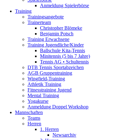
Anmeldung Spielerbörse
Training
Trainingsangebote
Trainerteam
Christopher Blömeke
Benjamin Potsch
Training Erwachsene
Training Jugendliche/Kinder
Ballschule Kita-Tennis
Minitennis (5 bis 7 Jahre)
Tennis AG • Schultennis
DTB Tennis Sportabzeichen
AGB Gruppentraining
Wingfield-Training
Athletik Training
Fitnesstraining Jugend
Mental Training
Yogakurse
Anmeldung Doppel Workshop
Mannschaften
Teams
Herren
1. Herren
Newsarchiv