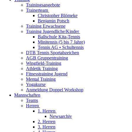
Trainingsangebote
Trainerteam
Christopher Blömeke
Benjamin Potsch
Training Erwachsene
Training Jugendliche/Kinder
Ballschule Kita-Tennis
Minitennis (5 bis 7 Jahre)
Tennis AG • Schultennis
DTB Tennis Sportabzeichen
AGB Gruppentraining
Wingfield-Training
Athletik Training
Fitnesstraining Jugend
Mental Training
Yogakurse
Anmeldung Doppel Workshop
Mannschaften
Teams
Herren
1. Herren
Newsarchiv
2. Herren
3. Herren