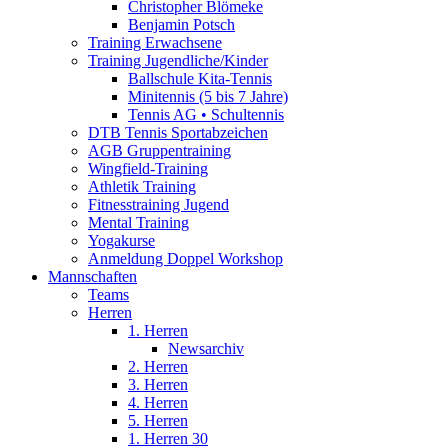
Christopher Blömeke
Benjamin Potsch
Training Erwachsene
Training Jugendliche/Kinder
Ballschule Kita-Tennis
Minitennis (5 bis 7 Jahre)
Tennis AG • Schultennis
DTB Tennis Sportabzeichen
AGB Gruppentraining
Wingfield-Training
Athletik Training
Fitnesstraining Jugend
Mental Training
Yogakurse
Anmeldung Doppel Workshop
Mannschaften
Teams
Herren
1. Herren
Newsarchiv
2. Herren
3. Herren
4. Herren
5. Herren
1. Herren 30