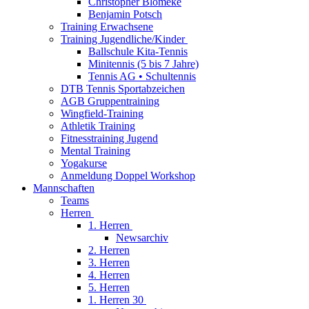
Christopher Blömeke
Benjamin Potsch
Training Erwachsene
Training Jugendliche/Kinder
Ballschule Kita-Tennis
Minitennis (5 bis 7 Jahre)
Tennis AG • Schultennis
DTB Tennis Sportabzeichen
AGB Gruppentraining
Wingfield-Training
Athletik Training
Fitnesstraining Jugend
Mental Training
Yogakurse
Anmeldung Doppel Workshop
Mannschaften
Teams
Herren
1. Herren
Newsarchiv
2. Herren
3. Herren
4. Herren
5. Herren
1. Herren 30