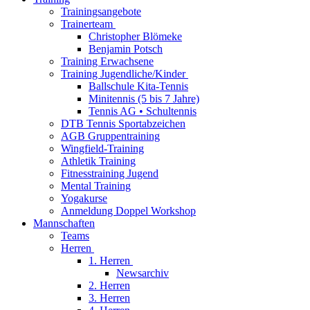
Trainingsangebote
Trainerteam
Christopher Blömeke
Benjamin Potsch
Training Erwachsene
Training Jugendliche/Kinder
Ballschule Kita-Tennis
Minitennis (5 bis 7 Jahre)
Tennis AG • Schultennis
DTB Tennis Sportabzeichen
AGB Gruppentraining
Wingfield-Training
Athletik Training
Fitnesstraining Jugend
Mental Training
Yogakurse
Anmeldung Doppel Workshop
Mannschaften
Teams
Herren
1. Herren
Newsarchiv
2. Herren
3. Herren