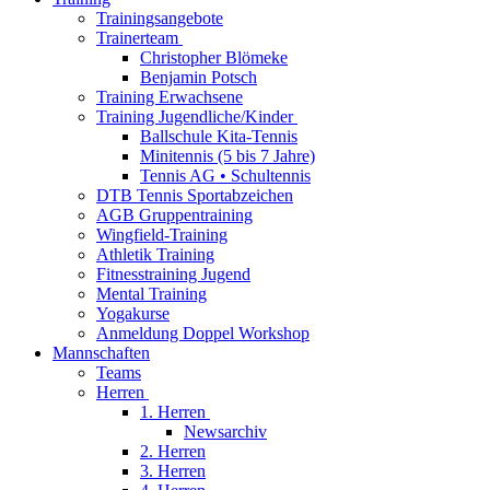
Trainingsangebote
Trainerteam
Christopher Blömeke
Benjamin Potsch
Training Erwachsene
Training Jugendliche/Kinder
Ballschule Kita-Tennis
Minitennis (5 bis 7 Jahre)
Tennis AG • Schultennis
DTB Tennis Sportabzeichen
AGB Gruppentraining
Wingfield-Training
Athletik Training
Fitnesstraining Jugend
Mental Training
Yogakurse
Anmeldung Doppel Workshop
Mannschaften
Teams
Herren
1. Herren
Newsarchiv
2. Herren
3. Herren