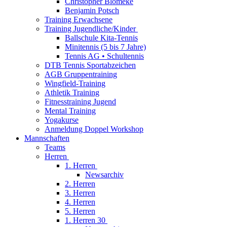
Christopher Blömeke
Benjamin Potsch
Training Erwachsene
Training Jugendliche/Kinder
Ballschule Kita-Tennis
Minitennis (5 bis 7 Jahre)
Tennis AG • Schultennis
DTB Tennis Sportabzeichen
AGB Gruppentraining
Wingfield-Training
Athletik Training
Fitnesstraining Jugend
Mental Training
Yogakurse
Anmeldung Doppel Workshop
Mannschaften
Teams
Herren
1. Herren
Newsarchiv
2. Herren
3. Herren
4. Herren
5. Herren
1. Herren 30