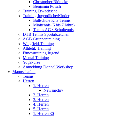
Christopher Blömeke
Benjamin Potsch
Training Erwachsene
Training Jugendliche/Kinder
Ballschule Kita-Tennis
Minitennis (5 bis 7 Jahre)
Tennis AG • Schultennis
DTB Tennis Sportabzeichen
AGB Gruppentraining
Wingfield-Training
Athletik Training
Fitnesstraining Jugend
Mental Training
Yogakurse
Anmeldung Doppel Workshop
Mannschaften
Teams
Herren
1. Herren
Newsarchiv
2. Herren
3. Herren
4. Herren
5. Herren
1. Herren 30