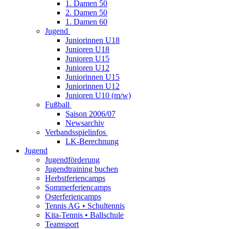
1. Damen 50
2. Damen 50
1. Damen 60
Jugend
Juniorinnen U18
Junioren U18
Junioren U15
Junioren U12
Juniorinnen U15
Juniorinnen U12
Junioren U10 (m/w)
Fußball
Saison 2006/07
Newsarchiv
Verbandsspielinfos
LK-Berechnung
Jugend
Jugendförderung
Jugendtraining buchen
Herbstferiencamps
Sommerferiencamps
Osterferiencamps
Tennis AG • Schultennis
Kita-Tennis • Ballschule
Teamsport