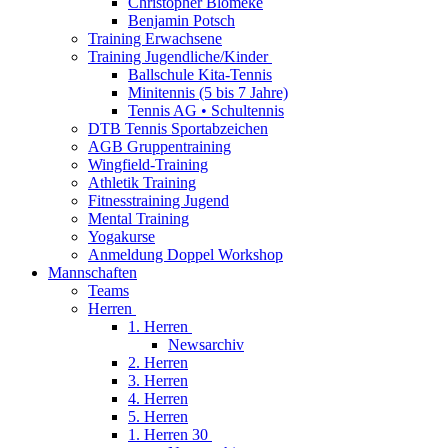
Christopher Blömeke
Benjamin Potsch
Training Erwachsene
Training Jugendliche/Kinder
Ballschule Kita-Tennis
Minitennis (5 bis 7 Jahre)
Tennis AG • Schultennis
DTB Tennis Sportabzeichen
AGB Gruppentraining
Wingfield-Training
Athletik Training
Fitnesstraining Jugend
Mental Training
Yogakurse
Anmeldung Doppel Workshop
Mannschaften
Teams
Herren
1. Herren
Newsarchiv
2. Herren
3. Herren
4. Herren
5. Herren
1. Herren 30