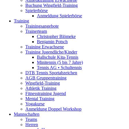
Athletiktraining Erwachsene
Buchung Wingfield-Training
Spielerbörse
Anmeldung Spielerbörse
Training
Trainingsangebote
Trainerteam
Christopher Blömeke
Benjamin Potsch
Training Erwachsene
Training Jugendliche/Kinder
Ballschule Kita-Tennis
Minitennis (5 bis 7 Jahre)
Tennis AG • Schultennis
DTB Tennis Sportabzeichen
AGB Gruppentraining
Wingfield-Training
Athletik Training
Fitnesstraining Jugend
Mental Training
Yogakurse
Anmeldung Doppel Workshop
Mannschaften
Teams
Herren