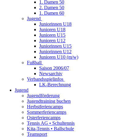
1. Damen 50
2. Damen 50
1. Damen 60
Jugend
Juniorinnen U18
Junioren U18
Junioren U15
Junioren U12
Juniorinnen U15
Juniorinnen U12
Junioren U10 (m/w)
Fußball
Saison 2006/07
Newsarchiv
Verbandsspielinfos
LK-Berechnung
Jugend
Jugendförderung
Jugendtraining buchen
Herbstferiencamps
Sommerferiencamps
Osterferiencamps
Tennis AG • Schultennis
Kita-Tennis • Ballschule
Teamsport