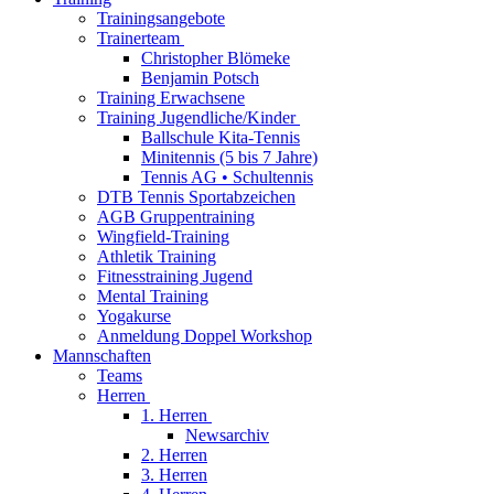
Trainingsangebote
Trainerteam
Christopher Blömeke
Benjamin Potsch
Training Erwachsene
Training Jugendliche/Kinder
Ballschule Kita-Tennis
Minitennis (5 bis 7 Jahre)
Tennis AG • Schultennis
DTB Tennis Sportabzeichen
AGB Gruppentraining
Wingfield-Training
Athletik Training
Fitnesstraining Jugend
Mental Training
Yogakurse
Anmeldung Doppel Workshop
Mannschaften
Teams
Herren
1. Herren
Newsarchiv
2. Herren
3. Herren