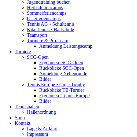
Jugendtraining buchen
Herbstferiencamps
Sommerferiencamps
Osterferiencamps
Tennis AG • Schultennis
Kita-Tennis • Ballschule
Teamsport
Turniere & Pro-Team
Anmeldung Leistungscamp
Turniere
SCC-Open
Ergebnisse SCC-Open
Rückblicke SCC-Open
Anmeldung Nebenrunde
Bilder
Tennis Europe • Cujic Trophy
Rückblicke TE-Turnier
Ergebnisse Tennis Europe
Bilder
Tennishallen
Hallenordnung
Shop
Kontakt
Lage & Anfahrt
Impressum