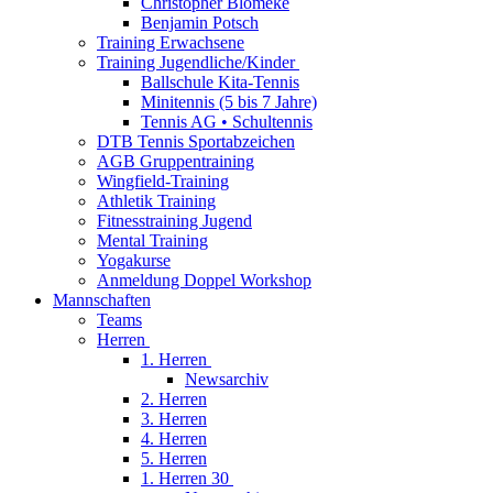
Christopher Blömeke
Benjamin Potsch
Training Erwachsene
Training Jugendliche/Kinder
Ballschule Kita-Tennis
Minitennis (5 bis 7 Jahre)
Tennis AG • Schultennis
DTB Tennis Sportabzeichen
AGB Gruppentraining
Wingfield-Training
Athletik Training
Fitnesstraining Jugend
Mental Training
Yogakurse
Anmeldung Doppel Workshop
Mannschaften
Teams
Herren
1. Herren
Newsarchiv
2. Herren
3. Herren
4. Herren
5. Herren
1. Herren 30