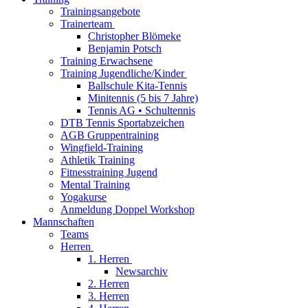
Trainingsangebote
Trainerteam
Christopher Blömeke
Benjamin Potsch
Training Erwachsene
Training Jugendliche/Kinder
Ballschule Kita-Tennis
Minitennis (5 bis 7 Jahre)
Tennis AG • Schultennis
DTB Tennis Sportabzeichen
AGB Gruppentraining
Wingfield-Training
Athletik Training
Fitnesstraining Jugend
Mental Training
Yogakurse
Anmeldung Doppel Workshop
Mannschaften
Teams
Herren
1. Herren
Newsarchiv
2. Herren
3. Herren