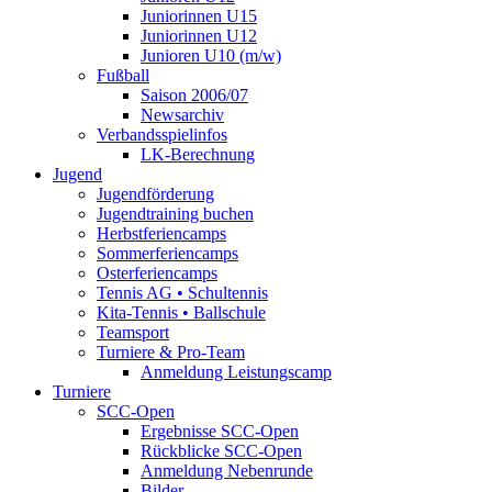
Juniorinnen U15
Juniorinnen U12
Junioren U10 (m/w)
Fußball
Saison 2006/07
Newsarchiv
Verbandsspielinfos
LK-Berechnung
Jugend
Jugendförderung
Jugendtraining buchen
Herbstferiencamps
Sommerferiencamps
Osterferiencamps
Tennis AG • Schultennis
Kita-Tennis • Ballschule
Teamsport
Turniere & Pro-Team
Anmeldung Leistungscamp
Turniere
SCC-Open
Ergebnisse SCC-Open
Rückblicke SCC-Open
Anmeldung Nebenrunde
Bilder