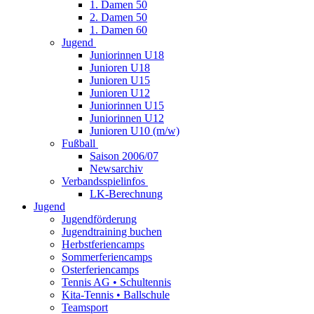
1. Damen 50
2. Damen 50
1. Damen 60
Jugend
Juniorinnen U18
Junioren U18
Junioren U15
Junioren U12
Juniorinnen U15
Juniorinnen U12
Junioren U10 (m/w)
Fußball
Saison 2006/07
Newsarchiv
Verbandsspielinfos
LK-Berechnung
Jugend
Jugendförderung
Jugendtraining buchen
Herbstferiencamps
Sommerferiencamps
Osterferiencamps
Tennis AG • Schultennis
Kita-Tennis • Ballschule
Teamsport