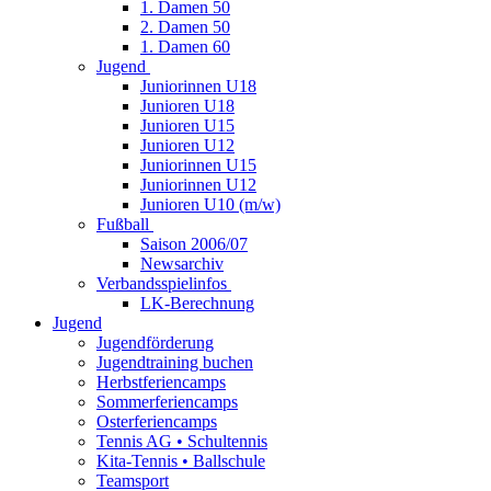
1. Damen 50
2. Damen 50
1. Damen 60
Jugend
Juniorinnen U18
Junioren U18
Junioren U15
Junioren U12
Juniorinnen U15
Juniorinnen U12
Junioren U10 (m/w)
Fußball
Saison 2006/07
Newsarchiv
Verbandsspielinfos
LK-Berechnung
Jugend
Jugendförderung
Jugendtraining buchen
Herbstferiencamps
Sommerferiencamps
Osterferiencamps
Tennis AG • Schultennis
Kita-Tennis • Ballschule
Teamsport