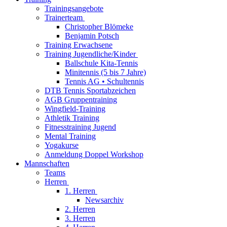
Trainingsangebote
Trainerteam
Christopher Blömeke
Benjamin Potsch
Training Erwachsene
Training Jugendliche/Kinder
Ballschule Kita-Tennis
Minitennis (5 bis 7 Jahre)
Tennis AG • Schultennis
DTB Tennis Sportabzeichen
AGB Gruppentraining
Wingfield-Training
Athletik Training
Fitnesstraining Jugend
Mental Training
Yogakurse
Anmeldung Doppel Workshop
Mannschaften
Teams
Herren
1. Herren
Newsarchiv
2. Herren
3. Herren