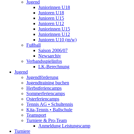
Jugend
Juniorinnen U18
Junioren U18
Junioren U15
Junioren U12
Juniorinnen U15
Juniorinnen U12
Junioren U10 (m/w)
Fußball
Saison 2006/07
Newsarchiv
Verbandsspielinfos
LK-Berechnung
Jugend
Jugendförderung
Jugendtraining buchen
Herbstferiencamps
Sommerferiencamps
Osterferiencamps
Tennis AG • Schultennis
Kita-Tennis • Ballschule
Teamsport
Turniere & Pro-Team
Anmeldung Leistungscamp
Turniere