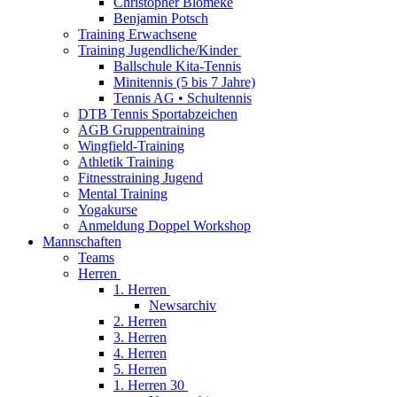
Christopher Blömeke
Benjamin Potsch
Training Erwachsene
Training Jugendliche/Kinder
Ballschule Kita-Tennis
Minitennis (5 bis 7 Jahre)
Tennis AG • Schultennis
DTB Tennis Sportabzeichen
AGB Gruppentraining
Wingfield-Training
Athletik Training
Fitnesstraining Jugend
Mental Training
Yogakurse
Anmeldung Doppel Workshop
Mannschaften
Teams
Herren
1. Herren
Newsarchiv
2. Herren
3. Herren
4. Herren
5. Herren
1. Herren 30