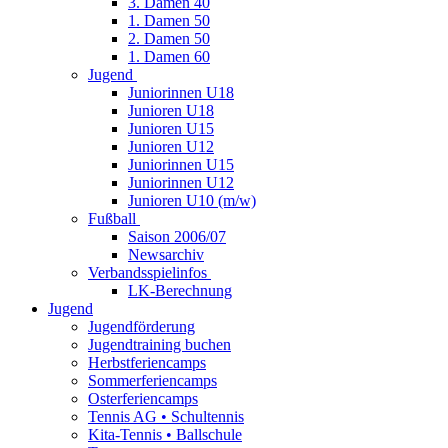
3. Damen 40
1. Damen 50
2. Damen 50
1. Damen 60
Jugend
Juniorinnen U18
Junioren U18
Junioren U15
Junioren U12
Juniorinnen U15
Juniorinnen U12
Junioren U10 (m/w)
Fußball
Saison 2006/07
Newsarchiv
Verbandsspielinfos
LK-Berechnung
Jugend
Jugendförderung
Jugendtraining buchen
Herbstferiencamps
Sommerferiencamps
Osterferiencamps
Tennis AG • Schultennis
Kita-Tennis • Ballschule