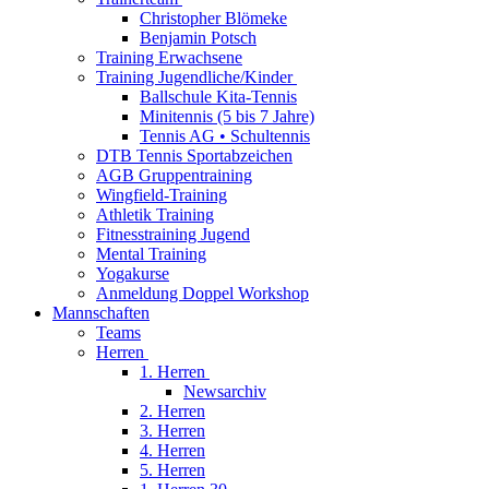
Christopher Blömeke
Benjamin Potsch
Training Erwachsene
Training Jugendliche/Kinder
Ballschule Kita-Tennis
Minitennis (5 bis 7 Jahre)
Tennis AG • Schultennis
DTB Tennis Sportabzeichen
AGB Gruppentraining
Wingfield-Training
Athletik Training
Fitnesstraining Jugend
Mental Training
Yogakurse
Anmeldung Doppel Workshop
Mannschaften
Teams
Herren
1. Herren
Newsarchiv
2. Herren
3. Herren
4. Herren
5. Herren