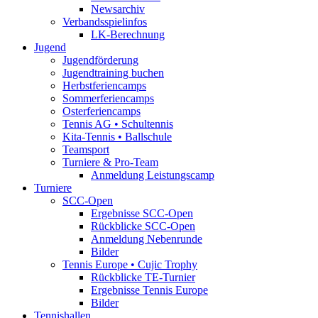
Newsarchiv
Verbandsspielinfos
LK-Berechnung
Jugend
Jugendförderung
Jugendtraining buchen
Herbstferiencamps
Sommerferiencamps
Osterferiencamps
Tennis AG • Schultennis
Kita-Tennis • Ballschule
Teamsport
Turniere & Pro-Team
Anmeldung Leistungscamp
Turniere
SCC-Open
Ergebnisse SCC-Open
Rückblicke SCC-Open
Anmeldung Nebenrunde
Bilder
Tennis Europe • Cujic Trophy
Rückblicke TE-Turnier
Ergebnisse Tennis Europe
Bilder
Tennishallen