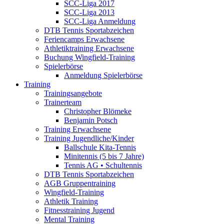
SCC-Liga 2017
SCC-Liga 2013
SCC-Liga Anmeldung
DTB Tennis Sportabzeichen
Feriencamps Erwachsene
Athletiktraining Erwachsene
Buchung Wingfield-Training
Spielerbörse
Anmeldung Spielerbörse
Training
Trainingsangebote
Trainerteam
Christopher Blömeke
Benjamin Potsch
Training Erwachsene
Training Jugendliche/Kinder
Ballschule Kita-Tennis
Minitennis (5 bis 7 Jahre)
Tennis AG • Schultennis
DTB Tennis Sportabzeichen
AGB Gruppentraining
Wingfield-Training
Athletik Training
Fitnesstraining Jugend
Mental Training