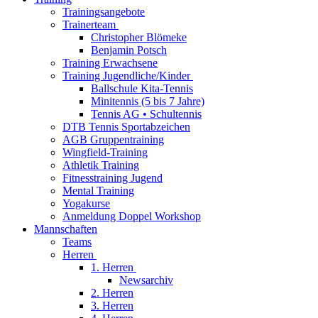
Trainingsangebote
Trainerteam
Christopher Blömeke
Benjamin Potsch
Training Erwachsene
Training Jugendliche/Kinder
Ballschule Kita-Tennis
Minitennis (5 bis 7 Jahre)
Tennis AG • Schultennis
DTB Tennis Sportabzeichen
AGB Gruppentraining
Wingfield-Training
Athletik Training
Fitnesstraining Jugend
Mental Training
Yogakurse
Anmeldung Doppel Workshop
Mannschaften
Teams
Herren
1. Herren
Newsarchiv
2. Herren
3. Herren