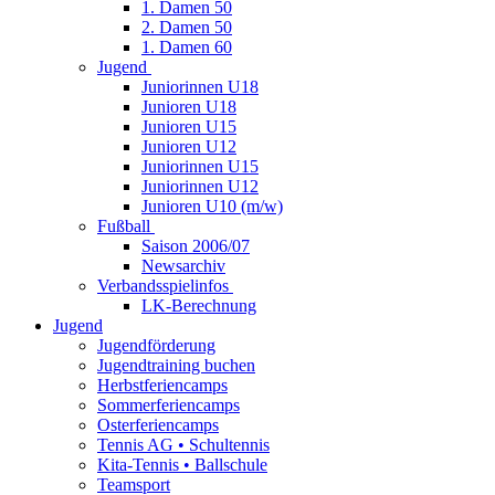
1. Damen 50
2. Damen 50
1. Damen 60
Jugend
Juniorinnen U18
Junioren U18
Junioren U15
Junioren U12
Juniorinnen U15
Juniorinnen U12
Junioren U10 (m/w)
Fußball
Saison 2006/07
Newsarchiv
Verbandsspielinfos
LK-Berechnung
Jugend
Jugendförderung
Jugendtraining buchen
Herbstferiencamps
Sommerferiencamps
Osterferiencamps
Tennis AG • Schultennis
Kita-Tennis • Ballschule
Teamsport