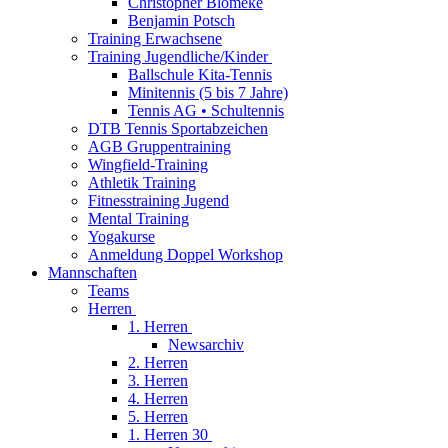
Christopher Blömeke
Benjamin Potsch
Training Erwachsene
Training Jugendliche/Kinder
Ballschule Kita-Tennis
Minitennis (5 bis 7 Jahre)
Tennis AG • Schultennis
DTB Tennis Sportabzeichen
AGB Gruppentraining
Wingfield-Training
Athletik Training
Fitnesstraining Jugend
Mental Training
Yogakurse
Anmeldung Doppel Workshop
Mannschaften
Teams
Herren
1. Herren
Newsarchiv
2. Herren
3. Herren
4. Herren
5. Herren
1. Herren 30