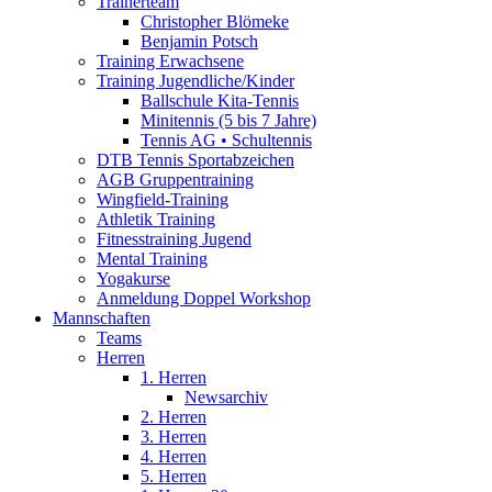
Trainerteam
Christopher Blömeke
Benjamin Potsch
Training Erwachsene
Training Jugendliche/Kinder
Ballschule Kita-Tennis
Minitennis (5 bis 7 Jahre)
Tennis AG • Schultennis
DTB Tennis Sportabzeichen
AGB Gruppentraining
Wingfield-Training
Athletik Training
Fitnesstraining Jugend
Mental Training
Yogakurse
Anmeldung Doppel Workshop
Mannschaften
Teams
Herren
1. Herren
Newsarchiv
2. Herren
3. Herren
4. Herren
5. Herren