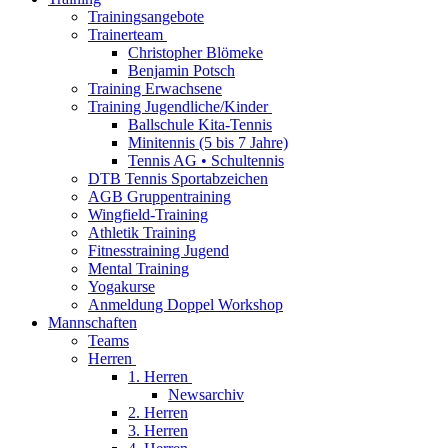
Trainingsangebote
Trainerteam
Christopher Blömeke
Benjamin Potsch
Training Erwachsene
Training Jugendliche/Kinder
Ballschule Kita-Tennis
Minitennis (5 bis 7 Jahre)
Tennis AG • Schultennis
DTB Tennis Sportabzeichen
AGB Gruppentraining
Wingfield-Training
Athletik Training
Fitnesstraining Jugend
Mental Training
Yogakurse
Anmeldung Doppel Workshop
Mannschaften
Teams
Herren
1. Herren
Newsarchiv
2. Herren
3. Herren