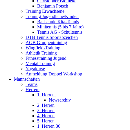
Christopher Blömeke
Benjamin Potsch
Training Erwachsene
Training Jugendliche/Kinder
Ballschule Kita-Tennis
Minitennis (5 bis 7 Jahre)
Tennis AG • Schultennis
DTB Tennis Sportabzeichen
AGB Gruppentraining
Wingfield-Training
Athletik Training
Fitnesstraining Jugend
Mental Training
Yogakurse
Anmeldung Doppel Workshop
Mannschaften
Teams
Herren
1. Herren
Newsarchiv
2. Herren
3. Herren
4. Herren
5. Herren
1. Herren 30