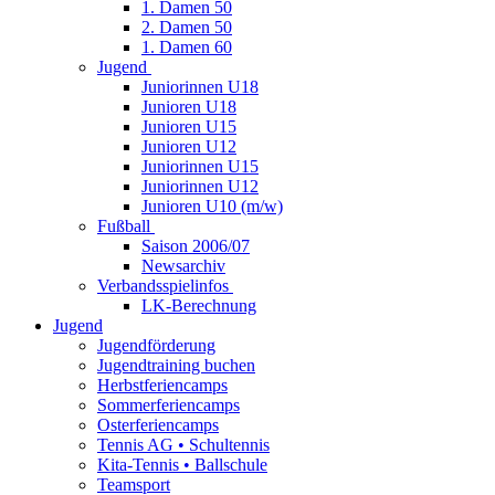
1. Damen 50
2. Damen 50
1. Damen 60
Jugend
Juniorinnen U18
Junioren U18
Junioren U15
Junioren U12
Juniorinnen U15
Juniorinnen U12
Junioren U10 (m/w)
Fußball
Saison 2006/07
Newsarchiv
Verbandsspielinfos
LK-Berechnung
Jugend
Jugendförderung
Jugendtraining buchen
Herbstferiencamps
Sommerferiencamps
Osterferiencamps
Tennis AG • Schultennis
Kita-Tennis • Ballschule
Teamsport