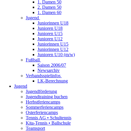
1. Damen 50
2. Damen 50
1. Damen 60
Jugend
Juniorinnen U18
Junioren U18
Junioren U15
Junioren U12
Juniorinnen U15
Juniorinnen U12
Junioren U10 (m/w)
Fußball
Saison 2006/07
Newsarchiv
Verbandsspielinfos
LK-Berechnung
Jugend
Jugendförderung
Jugendtraining buchen
Herbstferiencamps
Sommerferiencamps
Osterferiencamps
Tennis AG • Schultennis
Kita-Tennis • Ballschule
Teamsport