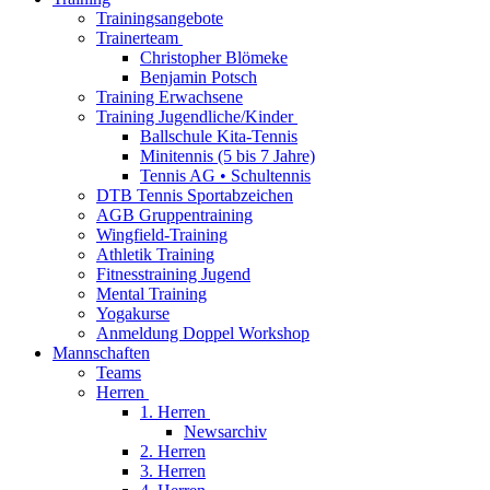
Trainingsangebote
Trainerteam
Christopher Blömeke
Benjamin Potsch
Training Erwachsene
Training Jugendliche/Kinder
Ballschule Kita-Tennis
Minitennis (5 bis 7 Jahre)
Tennis AG • Schultennis
DTB Tennis Sportabzeichen
AGB Gruppentraining
Wingfield-Training
Athletik Training
Fitnesstraining Jugend
Mental Training
Yogakurse
Anmeldung Doppel Workshop
Mannschaften
Teams
Herren
1. Herren
Newsarchiv
2. Herren
3. Herren