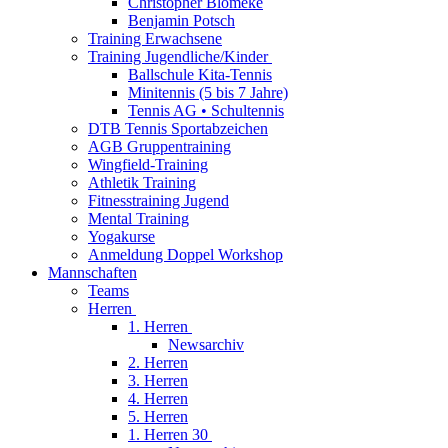
Christopher Blömeke
Benjamin Potsch
Training Erwachsene
Training Jugendliche/Kinder
Ballschule Kita-Tennis
Minitennis (5 bis 7 Jahre)
Tennis AG • Schultennis
DTB Tennis Sportabzeichen
AGB Gruppentraining
Wingfield-Training
Athletik Training
Fitnesstraining Jugend
Mental Training
Yogakurse
Anmeldung Doppel Workshop
Mannschaften
Teams
Herren
1. Herren
Newsarchiv
2. Herren
3. Herren
4. Herren
5. Herren
1. Herren 30