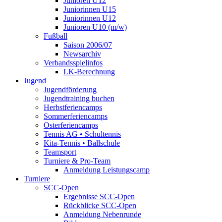
Junioren U12
Juniorinnen U15
Juniorinnen U12
Junioren U10 (m/w)
Fußball
Saison 2006/07
Newsarchiv
Verbandsspielinfos
LK-Berechnung
Jugend
Jugendförderung
Jugendtraining buchen
Herbstferiencamps
Sommerferiencamps
Osterferiencamps
Tennis AG • Schultennis
Kita-Tennis • Ballschule
Teamsport
Turniere & Pro-Team
Anmeldung Leistungscamp
Turniere
SCC-Open
Ergebnisse SCC-Open
Rückblicke SCC-Open
Anmeldung Nebenrunde