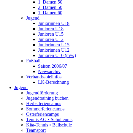
1. Damen 50
2. Damen 50
1. Damen 60
Jugend
Juniorinnen U18
Junioren U18
Junioren U15
Junioren U12
Juniorinnen U15
Juniorinnen U12
Junioren U10 (m/w)
Fußball
Saison 2006/07
Newsarchiv
Verbandsspielinfos
LK-Berechnung
Jugend
Jugendförderung
Jugendtraining buchen
Herbstferiencamps
Sommerferiencamps
Osterferiencamps
Tennis AG • Schultennis
Kita-Tennis • Ballschule
Teamsport