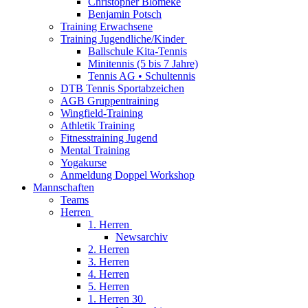
Christopher Blömeke
Benjamin Potsch
Training Erwachsene
Training Jugendliche/Kinder
Ballschule Kita-Tennis
Minitennis (5 bis 7 Jahre)
Tennis AG • Schultennis
DTB Tennis Sportabzeichen
AGB Gruppentraining
Wingfield-Training
Athletik Training
Fitnesstraining Jugend
Mental Training
Yogakurse
Anmeldung Doppel Workshop
Mannschaften
Teams
Herren
1. Herren
Newsarchiv
2. Herren
3. Herren
4. Herren
5. Herren
1. Herren 30