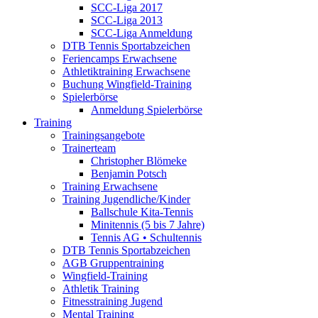
SCC-Liga 2017
SCC-Liga 2013
SCC-Liga Anmeldung
DTB Tennis Sportabzeichen
Feriencamps Erwachsene
Athletiktraining Erwachsene
Buchung Wingfield-Training
Spielerbörse
Anmeldung Spielerbörse
Training
Trainingsangebote
Trainerteam
Christopher Blömeke
Benjamin Potsch
Training Erwachsene
Training Jugendliche/Kinder
Ballschule Kita-Tennis
Minitennis (5 bis 7 Jahre)
Tennis AG • Schultennis
DTB Tennis Sportabzeichen
AGB Gruppentraining
Wingfield-Training
Athletik Training
Fitnesstraining Jugend
Mental Training