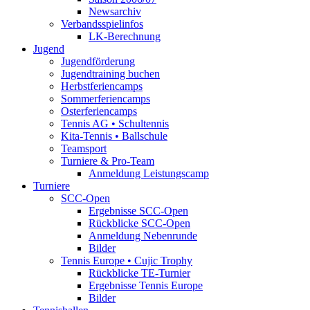
Newsarchiv
Verbandsspielinfos
LK-Berechnung
Jugend
Jugendförderung
Jugendtraining buchen
Herbstferiencamps
Sommerferiencamps
Osterferiencamps
Tennis AG • Schultennis
Kita-Tennis • Ballschule
Teamsport
Turniere & Pro-Team
Anmeldung Leistungscamp
Turniere
SCC-Open
Ergebnisse SCC-Open
Rückblicke SCC-Open
Anmeldung Nebenrunde
Bilder
Tennis Europe • Cujic Trophy
Rückblicke TE-Turnier
Ergebnisse Tennis Europe
Bilder