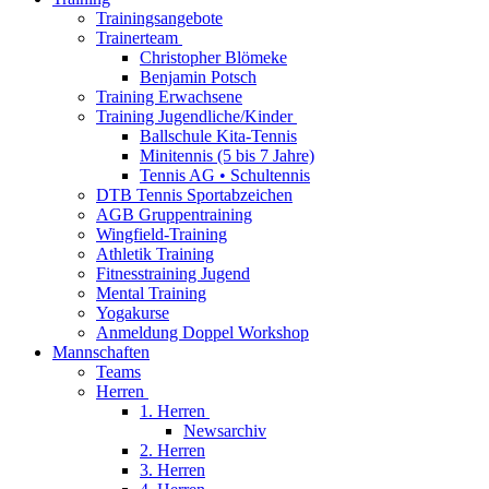
Trainingsangebote
Trainerteam
Christopher Blömeke
Benjamin Potsch
Training Erwachsene
Training Jugendliche/Kinder
Ballschule Kita-Tennis
Minitennis (5 bis 7 Jahre)
Tennis AG • Schultennis
DTB Tennis Sportabzeichen
AGB Gruppentraining
Wingfield-Training
Athletik Training
Fitnesstraining Jugend
Mental Training
Yogakurse
Anmeldung Doppel Workshop
Mannschaften
Teams
Herren
1. Herren
Newsarchiv
2. Herren
3. Herren