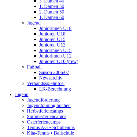
3. Damen 40
1. Damen 50
2. Damen 50
1. Damen 60
Jugend
Juniorinnen U18
Junioren U18
Junioren U15
Junioren U12
Juniorinnen U15
Juniorinnen U12
Junioren U10 (m/w)
Fußball
Saison 2006/07
Newsarchiv
Verbandsspielinfos
LK-Berechnung
Jugend
Jugendförderung
Jugendtraining buchen
Herbstferiencamps
Sommerferiencamps
Osterferiencamps
Tennis AG • Schultennis
Kita-Tennis • Ballschule