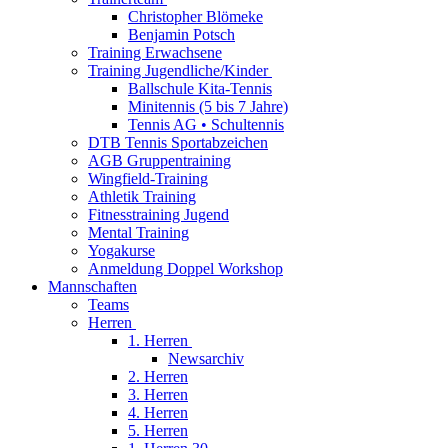
Christopher Blömeke
Benjamin Potsch
Training Erwachsene
Training Jugendliche/Kinder
Ballschule Kita-Tennis
Minitennis (5 bis 7 Jahre)
Tennis AG • Schultennis
DTB Tennis Sportabzeichen
AGB Gruppentraining
Wingfield-Training
Athletik Training
Fitnesstraining Jugend
Mental Training
Yogakurse
Anmeldung Doppel Workshop
Mannschaften
Teams
Herren
1. Herren
Newsarchiv
2. Herren
3. Herren
4. Herren
5. Herren