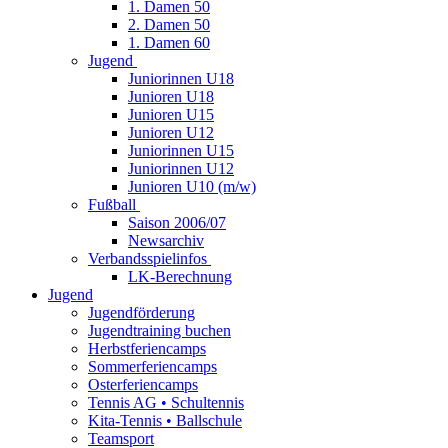
1. Damen 50
2. Damen 50
1. Damen 60
Jugend
Juniorinnen U18
Junioren U18
Junioren U15
Junioren U12
Juniorinnen U15
Juniorinnen U12
Junioren U10 (m/w)
Fußball
Saison 2006/07
Newsarchiv
Verbandsspielinfos
LK-Berechnung
Jugend
Jugendförderung
Jugendtraining buchen
Herbstferiencamps
Sommerferiencamps
Osterferiencamps
Tennis AG • Schultennis
Kita-Tennis • Ballschule
Teamsport