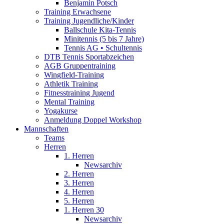
Benjamin Potsch
Training Erwachsene
Training Jugendliche/Kinder
Ballschule Kita-Tennis
Minitennis (5 bis 7 Jahre)
Tennis AG • Schultennis
DTB Tennis Sportabzeichen
AGB Gruppentraining
Wingfield-Training
Athletik Training
Fitnesstraining Jugend
Mental Training
Yogakurse
Anmeldung Doppel Workshop
Mannschaften
Teams
Herren
1. Herren
Newsarchiv
2. Herren
3. Herren
4. Herren
5. Herren
1. Herren 30
Newsarchiv