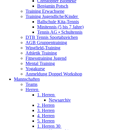
Christopher Blömeke
Benjamin Potsch
Training Erwachsene
Training Jugendliche/Kinder
Ballschule Kita-Tennis
Minitennis (5 bis 7 Jahre)
Tennis AG • Schultennis
DTB Tennis Sportabzeichen
AGB Gruppentraining
Wingfield-Training
Athletik Training
Fitnesstraining Jugend
Mental Training
Yogakurse
Anmeldung Doppel Workshop
Mannschaften
Teams
Herren
1. Herren
Newsarchiv
2. Herren
3. Herren
4. Herren
5. Herren
1. Herren 30