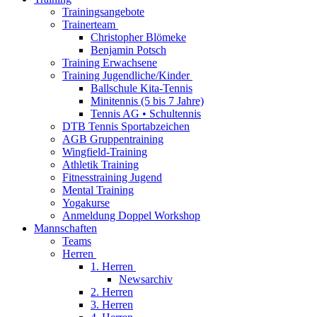
Trainingsangebote
Trainerteam
Christopher Blömeke
Benjamin Potsch
Training Erwachsene
Training Jugendliche/Kinder
Ballschule Kita-Tennis
Minitennis (5 bis 7 Jahre)
Tennis AG • Schultennis
DTB Tennis Sportabzeichen
AGB Gruppentraining
Wingfield-Training
Athletik Training
Fitnesstraining Jugend
Mental Training
Yogakurse
Anmeldung Doppel Workshop
Mannschaften
Teams
Herren
1. Herren
Newsarchiv
2. Herren
3. Herren