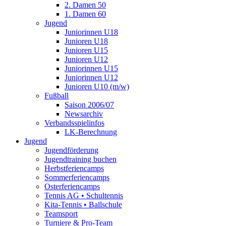
2. Damen 50
1. Damen 60
Jugend
Juniorinnen U18
Junioren U18
Junioren U15
Junioren U12
Juniorinnen U15
Juniorinnen U12
Junioren U10 (m/w)
Fußball
Saison 2006/07
Newsarchiv
Verbandsspielinfos
LK-Berechnung
Jugend
Jugendförderung
Jugendtraining buchen
Herbstferiencamps
Sommerferiencamps
Osterferiencamps
Tennis AG • Schultennis
Kita-Tennis • Ballschule
Teamsport
Turniere & Pro-Team