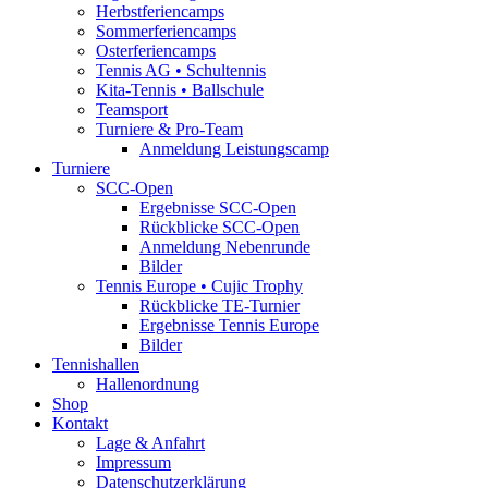
Herbstferiencamps
Sommerferiencamps
Osterferiencamps
Tennis AG • Schultennis
Kita-Tennis • Ballschule
Teamsport
Turniere & Pro-Team
Anmeldung Leistungscamp
Turniere
SCC-Open
Ergebnisse SCC-Open
Rückblicke SCC-Open
Anmeldung Nebenrunde
Bilder
Tennis Europe • Cujic Trophy
Rückblicke TE-Turnier
Ergebnisse Tennis Europe
Bilder
Tennishallen
Hallenordnung
Shop
Kontakt
Lage & Anfahrt
Impressum
Datenschutzerklärung