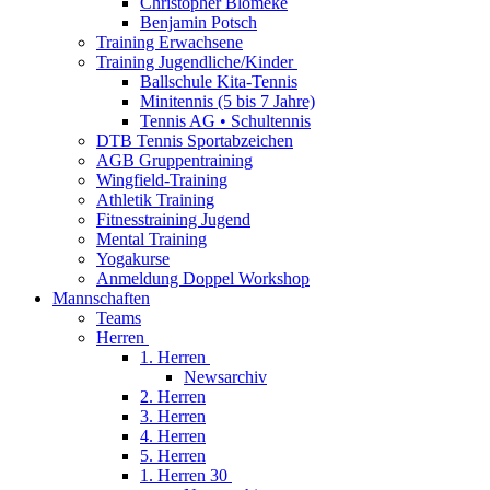
Christopher Blömeke
Benjamin Potsch
Training Erwachsene
Training Jugendliche/Kinder
Ballschule Kita-Tennis
Minitennis (5 bis 7 Jahre)
Tennis AG • Schultennis
DTB Tennis Sportabzeichen
AGB Gruppentraining
Wingfield-Training
Athletik Training
Fitnesstraining Jugend
Mental Training
Yogakurse
Anmeldung Doppel Workshop
Mannschaften
Teams
Herren
1. Herren
Newsarchiv
2. Herren
3. Herren
4. Herren
5. Herren
1. Herren 30