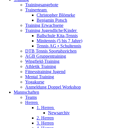
Trainingsangebote
Trainerteam
Christopher Blömeke
Benjamin Potsch
Training Erwachsene
Training Jugendliche/Kinder
Ballschule Kita-Tennis
Minitennis (5 bis 7 Jahre)
Tennis AG • Schultennis
DTB Tennis Sportabzeichen
AGB Gruppentraining
Wingfield-Training
Athletik Training
Fitnesstraining Jugend
Mental Training
Yogakurse
Anmeldung Doppel Workshop
Mannschaften
Teams
Herren
1. Herren
Newsarchiv
2. Herren
3. Herren