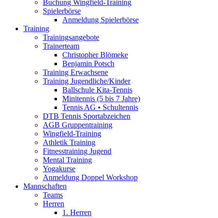
Buchung Wingfield-Training
Spielerbörse
Anmeldung Spielerbörse
Training
Trainingsangebote
Trainerteam
Christopher Blömeke
Benjamin Potsch
Training Erwachsene
Training Jugendliche/Kinder
Ballschule Kita-Tennis
Minitennis (5 bis 7 Jahre)
Tennis AG • Schultennis
DTB Tennis Sportabzeichen
AGB Gruppentraining
Wingfield-Training
Athletik Training
Fitnesstraining Jugend
Mental Training
Yogakurse
Anmeldung Doppel Workshop
Mannschaften
Teams
Herren
1. Herren