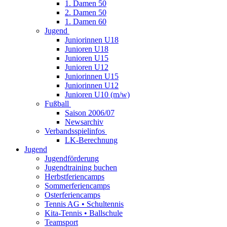
1. Damen 50
2. Damen 50
1. Damen 60
Jugend
Juniorinnen U18
Junioren U18
Junioren U15
Junioren U12
Juniorinnen U15
Juniorinnen U12
Junioren U10 (m/w)
Fußball
Saison 2006/07
Newsarchiv
Verbandsspielinfos
LK-Berechnung
Jugend
Jugendförderung
Jugendtraining buchen
Herbstferiencamps
Sommerferiencamps
Osterferiencamps
Tennis AG • Schultennis
Kita-Tennis • Ballschule
Teamsport