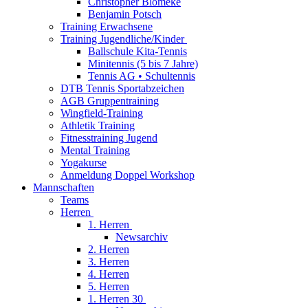
Christopher Blömeke
Benjamin Potsch
Training Erwachsene
Training Jugendliche/Kinder
Ballschule Kita-Tennis
Minitennis (5 bis 7 Jahre)
Tennis AG • Schultennis
DTB Tennis Sportabzeichen
AGB Gruppentraining
Wingfield-Training
Athletik Training
Fitnesstraining Jugend
Mental Training
Yogakurse
Anmeldung Doppel Workshop
Mannschaften
Teams
Herren
1. Herren
Newsarchiv
2. Herren
3. Herren
4. Herren
5. Herren
1. Herren 30