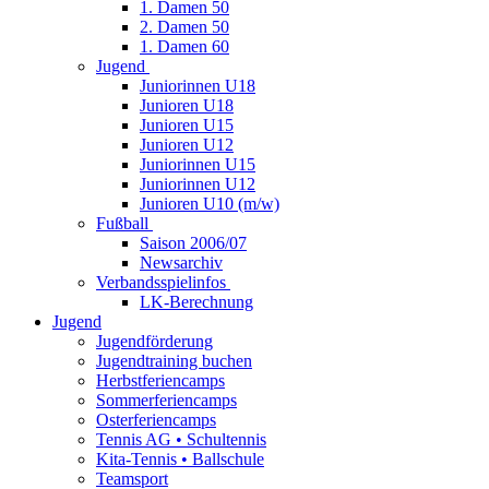
1. Damen 50
2. Damen 50
1. Damen 60
Jugend
Juniorinnen U18
Junioren U18
Junioren U15
Junioren U12
Juniorinnen U15
Juniorinnen U12
Junioren U10 (m/w)
Fußball
Saison 2006/07
Newsarchiv
Verbandsspielinfos
LK-Berechnung
Jugend
Jugendförderung
Jugendtraining buchen
Herbstferiencamps
Sommerferiencamps
Osterferiencamps
Tennis AG • Schultennis
Kita-Tennis • Ballschule
Teamsport