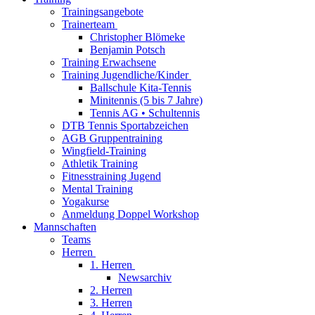
Trainingsangebote
Trainerteam
Christopher Blömeke
Benjamin Potsch
Training Erwachsene
Training Jugendliche/Kinder
Ballschule Kita-Tennis
Minitennis (5 bis 7 Jahre)
Tennis AG • Schultennis
DTB Tennis Sportabzeichen
AGB Gruppentraining
Wingfield-Training
Athletik Training
Fitnesstraining Jugend
Mental Training
Yogakurse
Anmeldung Doppel Workshop
Mannschaften
Teams
Herren
1. Herren
Newsarchiv
2. Herren
3. Herren