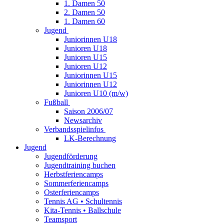
1. Damen 50
2. Damen 50
1. Damen 60
Jugend
Juniorinnen U18
Junioren U18
Junioren U15
Junioren U12
Juniorinnen U15
Juniorinnen U12
Junioren U10 (m/w)
Fußball
Saison 2006/07
Newsarchiv
Verbandsspielinfos
LK-Berechnung
Jugend
Jugendförderung
Jugendtraining buchen
Herbstferiencamps
Sommerferiencamps
Osterferiencamps
Tennis AG • Schultennis
Kita-Tennis • Ballschule
Teamsport