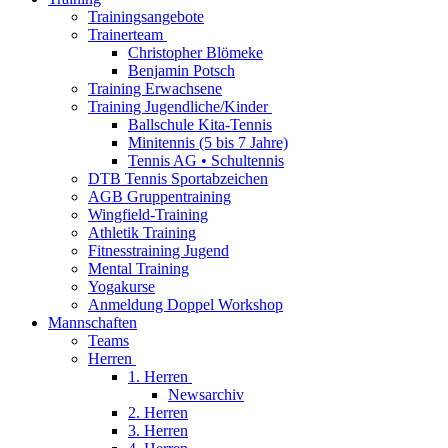
Trainingsangebote
Trainerteam
Christopher Blömeke
Benjamin Potsch
Training Erwachsene
Training Jugendliche/Kinder
Ballschule Kita-Tennis
Minitennis (5 bis 7 Jahre)
Tennis AG • Schultennis
DTB Tennis Sportabzeichen
AGB Gruppentraining
Wingfield-Training
Athletik Training
Fitnesstraining Jugend
Mental Training
Yogakurse
Anmeldung Doppel Workshop
Mannschaften
Teams
Herren
1. Herren
Newsarchiv
2. Herren
3. Herren