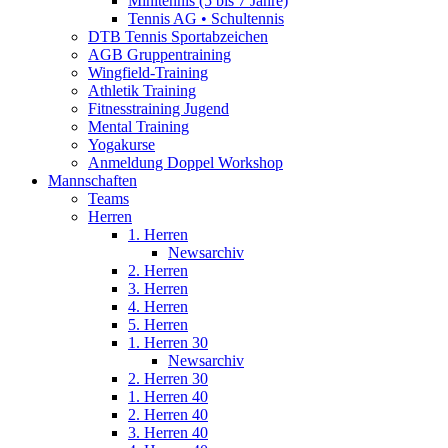
Minitennis (5 bis 7 Jahre)
Tennis AG • Schultennis
DTB Tennis Sportabzeichen
AGB Gruppentraining
Wingfield-Training
Athletik Training
Fitnesstraining Jugend
Mental Training
Yogakurse
Anmeldung Doppel Workshop
Mannschaften
Teams
Herren
1. Herren
Newsarchiv
2. Herren
3. Herren
4. Herren
5. Herren
1. Herren 30
Newsarchiv
2. Herren 30
1. Herren 40
2. Herren 40
3. Herren 40