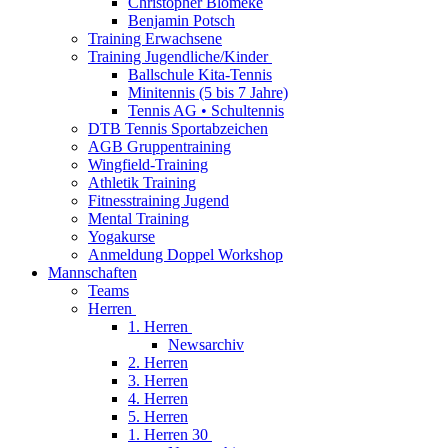
Christopher Blömeke
Benjamin Potsch
Training Erwachsene
Training Jugendliche/Kinder
Ballschule Kita-Tennis
Minitennis (5 bis 7 Jahre)
Tennis AG • Schultennis
DTB Tennis Sportabzeichen
AGB Gruppentraining
Wingfield-Training
Athletik Training
Fitnesstraining Jugend
Mental Training
Yogakurse
Anmeldung Doppel Workshop
Mannschaften
Teams
Herren
1. Herren
Newsarchiv
2. Herren
3. Herren
4. Herren
5. Herren
1. Herren 30