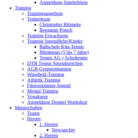
Anmeldung Spielerbörse
Training
Trainingsangebote
Trainerteam
Christopher Blömeke
Benjamin Potsch
Training Erwachsene
Training Jugendliche/Kinder
Ballschule Kita-Tennis
Minitennis (5 bis 7 Jahre)
Tennis AG • Schultennis
DTB Tennis Sportabzeichen
AGB Gruppentraining
Wingfield-Training
Athletik Training
Fitnesstraining Jugend
Mental Training
Yogakurse
Anmeldung Doppel Workshop
Mannschaften
Teams
Herren
1. Herren
Newsarchiv
2. Herren