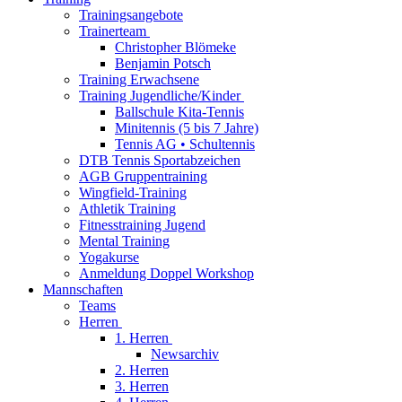
Trainingsangebote
Trainerteam
Christopher Blömeke
Benjamin Potsch
Training Erwachsene
Training Jugendliche/Kinder
Ballschule Kita-Tennis
Minitennis (5 bis 7 Jahre)
Tennis AG • Schultennis
DTB Tennis Sportabzeichen
AGB Gruppentraining
Wingfield-Training
Athletik Training
Fitnesstraining Jugend
Mental Training
Yogakurse
Anmeldung Doppel Workshop
Mannschaften
Teams
Herren
1. Herren
Newsarchiv
2. Herren
3. Herren