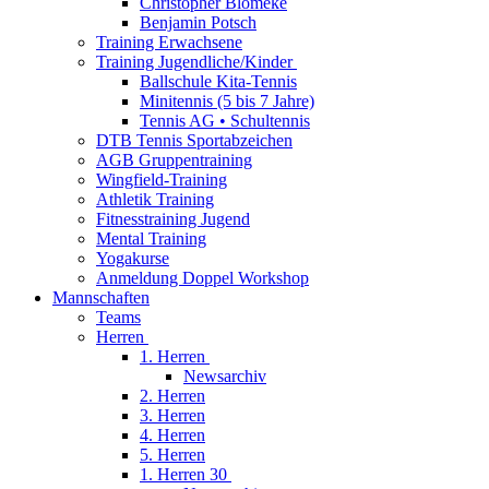
Christopher Blömeke
Benjamin Potsch
Training Erwachsene
Training Jugendliche/Kinder
Ballschule Kita-Tennis
Minitennis (5 bis 7 Jahre)
Tennis AG • Schultennis
DTB Tennis Sportabzeichen
AGB Gruppentraining
Wingfield-Training
Athletik Training
Fitnesstraining Jugend
Mental Training
Yogakurse
Anmeldung Doppel Workshop
Mannschaften
Teams
Herren
1. Herren
Newsarchiv
2. Herren
3. Herren
4. Herren
5. Herren
1. Herren 30