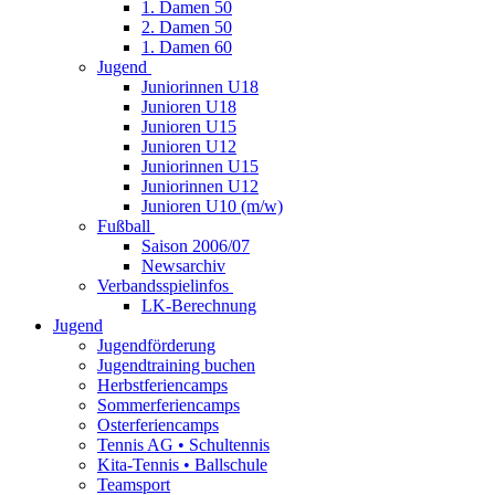
1. Damen 50
2. Damen 50
1. Damen 60
Jugend
Juniorinnen U18
Junioren U18
Junioren U15
Junioren U12
Juniorinnen U15
Juniorinnen U12
Junioren U10 (m/w)
Fußball
Saison 2006/07
Newsarchiv
Verbandsspielinfos
LK-Berechnung
Jugend
Jugendförderung
Jugendtraining buchen
Herbstferiencamps
Sommerferiencamps
Osterferiencamps
Tennis AG • Schultennis
Kita-Tennis • Ballschule
Teamsport