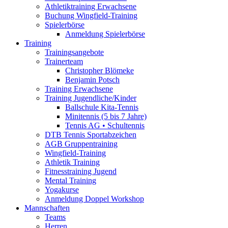
Athletiktraining Erwachsene
Buchung Wingfield-Training
Spielerbörse
Anmeldung Spielerbörse
Training
Trainingsangebote
Trainerteam
Christopher Blömeke
Benjamin Potsch
Training Erwachsene
Training Jugendliche/Kinder
Ballschule Kita-Tennis
Minitennis (5 bis 7 Jahre)
Tennis AG • Schultennis
DTB Tennis Sportabzeichen
AGB Gruppentraining
Wingfield-Training
Athletik Training
Fitnesstraining Jugend
Mental Training
Yogakurse
Anmeldung Doppel Workshop
Mannschaften
Teams
Herren