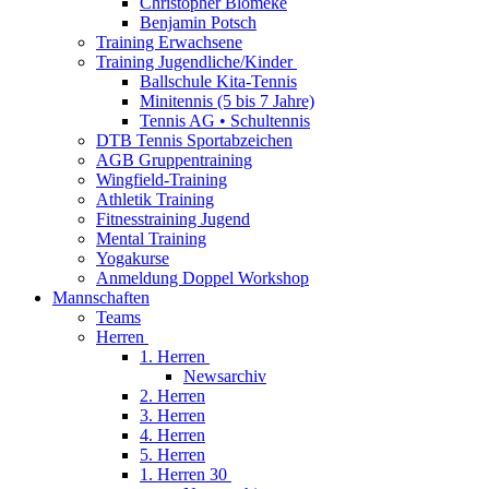
Christopher Blömeke
Benjamin Potsch
Training Erwachsene
Training Jugendliche/Kinder
Ballschule Kita-Tennis
Minitennis (5 bis 7 Jahre)
Tennis AG • Schultennis
DTB Tennis Sportabzeichen
AGB Gruppentraining
Wingfield-Training
Athletik Training
Fitnesstraining Jugend
Mental Training
Yogakurse
Anmeldung Doppel Workshop
Mannschaften
Teams
Herren
1. Herren
Newsarchiv
2. Herren
3. Herren
4. Herren
5. Herren
1. Herren 30