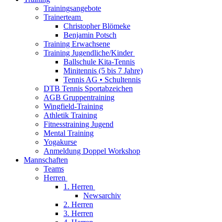
Trainingsangebote
Trainerteam
Christopher Blömeke
Benjamin Potsch
Training Erwachsene
Training Jugendliche/Kinder
Ballschule Kita-Tennis
Minitennis (5 bis 7 Jahre)
Tennis AG • Schultennis
DTB Tennis Sportabzeichen
AGB Gruppentraining
Wingfield-Training
Athletik Training
Fitnesstraining Jugend
Mental Training
Yogakurse
Anmeldung Doppel Workshop
Mannschaften
Teams
Herren
1. Herren
Newsarchiv
2. Herren
3. Herren