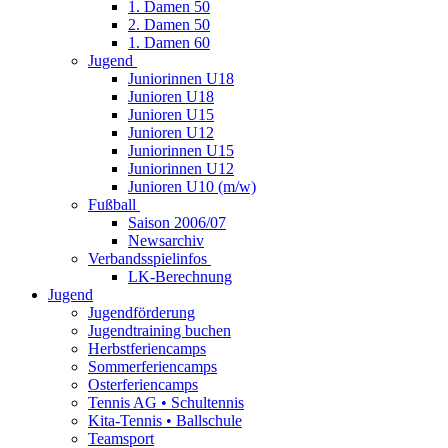
1. Damen 50
2. Damen 50
1. Damen 60
Jugend
Juniorinnen U18
Junioren U18
Junioren U15
Junioren U12
Juniorinnen U15
Juniorinnen U12
Junioren U10 (m/w)
Fußball
Saison 2006/07
Newsarchiv
Verbandsspielinfos
LK-Berechnung
Jugend
Jugendförderung
Jugendtraining buchen
Herbstferiencamps
Sommerferiencamps
Osterferiencamps
Tennis AG • Schultennis
Kita-Tennis • Ballschule
Teamsport