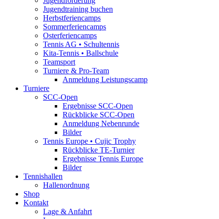
Jugendförderung
Jugendtraining buchen
Herbstferiencamps
Sommerferiencamps
Osterferiencamps
Tennis AG • Schultennis
Kita-Tennis • Ballschule
Teamsport
Turniere & Pro-Team
Anmeldung Leistungscamp
Turniere
SCC-Open
Ergebnisse SCC-Open
Rückblicke SCC-Open
Anmeldung Nebenrunde
Bilder
Tennis Europe • Cujic Trophy
Rückblicke TE-Turnier
Ergebnisse Tennis Europe
Bilder
Tennishallen
Hallenordnung
Shop
Kontakt
Lage & Anfahrt