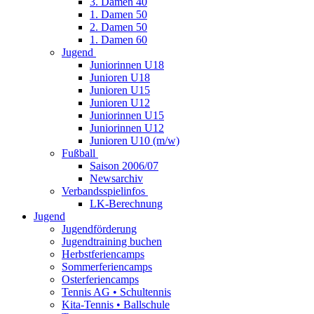
3. Damen 40
1. Damen 50
2. Damen 50
1. Damen 60
Jugend
Juniorinnen U18
Junioren U18
Junioren U15
Junioren U12
Juniorinnen U15
Juniorinnen U12
Junioren U10 (m/w)
Fußball
Saison 2006/07
Newsarchiv
Verbandsspielinfos
LK-Berechnung
Jugend
Jugendförderung
Jugendtraining buchen
Herbstferiencamps
Sommerferiencamps
Osterferiencamps
Tennis AG • Schultennis
Kita-Tennis • Ballschule