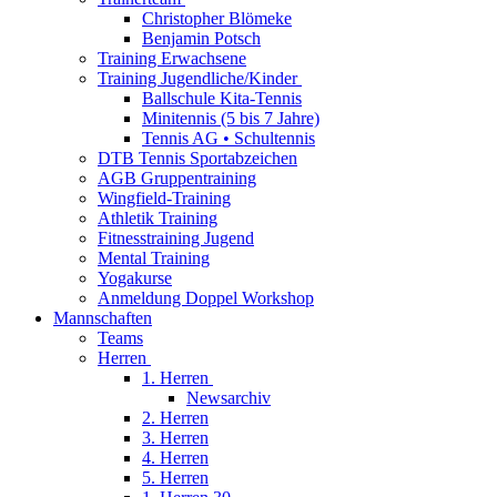
Christopher Blömeke
Benjamin Potsch
Training Erwachsene
Training Jugendliche/Kinder
Ballschule Kita-Tennis
Minitennis (5 bis 7 Jahre)
Tennis AG • Schultennis
DTB Tennis Sportabzeichen
AGB Gruppentraining
Wingfield-Training
Athletik Training
Fitnesstraining Jugend
Mental Training
Yogakurse
Anmeldung Doppel Workshop
Mannschaften
Teams
Herren
1. Herren
Newsarchiv
2. Herren
3. Herren
4. Herren
5. Herren