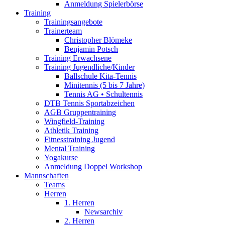
Anmeldung Spielerbörse
Training
Trainingsangebote
Trainerteam
Christopher Blömeke
Benjamin Potsch
Training Erwachsene
Training Jugendliche/Kinder
Ballschule Kita-Tennis
Minitennis (5 bis 7 Jahre)
Tennis AG • Schultennis
DTB Tennis Sportabzeichen
AGB Gruppentraining
Wingfield-Training
Athletik Training
Fitnesstraining Jugend
Mental Training
Yogakurse
Anmeldung Doppel Workshop
Mannschaften
Teams
Herren
1. Herren
Newsarchiv
2. Herren