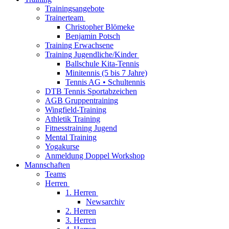
Trainingsangebote
Trainerteam
Christopher Blömeke
Benjamin Potsch
Training Erwachsene
Training Jugendliche/Kinder
Ballschule Kita-Tennis
Minitennis (5 bis 7 Jahre)
Tennis AG • Schultennis
DTB Tennis Sportabzeichen
AGB Gruppentraining
Wingfield-Training
Athletik Training
Fitnesstraining Jugend
Mental Training
Yogakurse
Anmeldung Doppel Workshop
Mannschaften
Teams
Herren
1. Herren
Newsarchiv
2. Herren
3. Herren