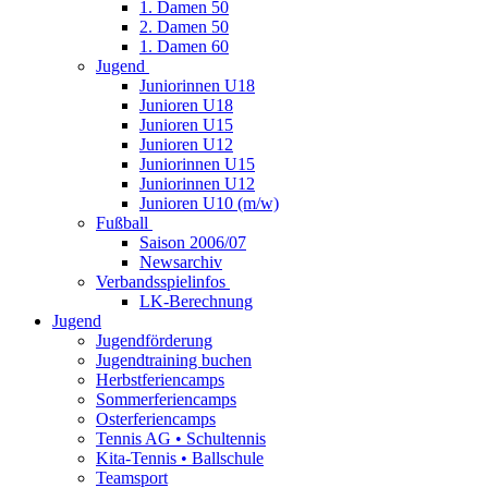
1. Damen 50
2. Damen 50
1. Damen 60
Jugend
Juniorinnen U18
Junioren U18
Junioren U15
Junioren U12
Juniorinnen U15
Juniorinnen U12
Junioren U10 (m/w)
Fußball
Saison 2006/07
Newsarchiv
Verbandsspielinfos
LK-Berechnung
Jugend
Jugendförderung
Jugendtraining buchen
Herbstferiencamps
Sommerferiencamps
Osterferiencamps
Tennis AG • Schultennis
Kita-Tennis • Ballschule
Teamsport