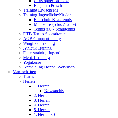
Christopher Blömeke
Benjamin Potsch
Training Erwachsene
Training Jugendliche/Kinder
Ballschule Kita-Tennis
Minitennis (5 bis 7 Jahre)
Tennis AG • Schultennis
DTB Tennis Sportabzeichen
AGB Gruppentraining
Wingfield-Training
Athletik Training
Fitnesstraining Jugend
Mental Training
Yogakurse
Anmeldung Doppel Workshop
Mannschaften
Teams
Herren
1. Herren
Newsarchiv
2. Herren
3. Herren
4. Herren
5. Herren
1. Herren 30