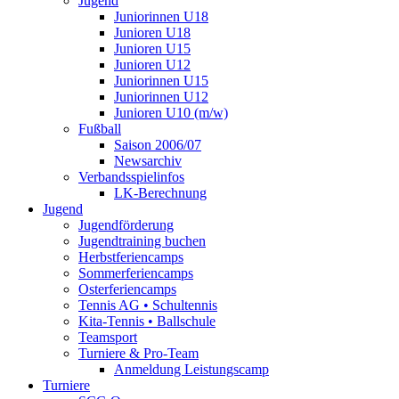
Jugend
Juniorinnen U18
Junioren U18
Junioren U15
Junioren U12
Juniorinnen U15
Juniorinnen U12
Junioren U10 (m/w)
Fußball
Saison 2006/07
Newsarchiv
Verbandsspielinfos
LK-Berechnung
Jugend
Jugendförderung
Jugendtraining buchen
Herbstferiencamps
Sommerferiencamps
Osterferiencamps
Tennis AG • Schultennis
Kita-Tennis • Ballschule
Teamsport
Turniere & Pro-Team
Anmeldung Leistungscamp
Turniere