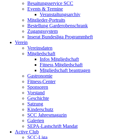
Besaitungsservice SCC
Events & Termine
Veranstaltungsarchiv
Mitglieder-Portraits
Bestellung Garderobenschrank
Zugangssystem
Inserat Bundesliga Programmheft
Verein
Vereinsdaten
Mitgliedschaft
Infos Mitgliedschaft
Fitness Mitgliedschaft
Mitgliedschaft beantragen
Gastronomie
Fitness-Center
Sponsoren
Vorstand
Geschichte
Satzung
Kinderschutz
SCC Jahresmagazin
Galerien
SEPA-Lastschrift Mandat
Active Club
SCC-Liga