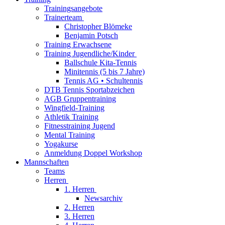
Trainingsangebote
Trainerteam
Christopher Blömeke
Benjamin Potsch
Training Erwachsene
Training Jugendliche/Kinder
Ballschule Kita-Tennis
Minitennis (5 bis 7 Jahre)
Tennis AG • Schultennis
DTB Tennis Sportabzeichen
AGB Gruppentraining
Wingfield-Training
Athletik Training
Fitnesstraining Jugend
Mental Training
Yogakurse
Anmeldung Doppel Workshop
Mannschaften
Teams
Herren
1. Herren
Newsarchiv
2. Herren
3. Herren