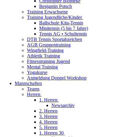
Christopher Blömeke
Benjamin Potsch
Training Erwachsene
Training Jugendliche/Kinder
Ballschule Kita-Tennis
Minitennis (5 bis 7 Jahre)
Tennis AG • Schultennis
DTB Tennis Sportabzeichen
AGB Gruppentraining
Wingfield-Training
Athletik Training
Fitnesstraining Jugend
Mental Training
Yogakurse
Anmeldung Doppel Workshop
Mannschaften
Teams
Herren
1. Herren
Newsarchiv
2. Herren
3. Herren
4. Herren
5. Herren
1. Herren 30