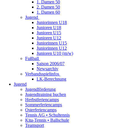
1. Damen 50
2. Damen 50
1. Damen 60
Jugend
Juniorinnen U18
Junioren U18
Junioren U15
Junioren U12
Juniorinnen U15
Juniorinnen U12
Junioren U10 (m/w)
Fußball
Saison 2006/07
Newsarchiv
Verbandsspielinfos
LK-Berechnung
Jugend
Jugendförderung
Jugendtraining buchen
Herbstferiencamps
Sommerferiencamps
Osterferiencamps
Tennis AG • Schultennis
Kita-Tennis • Ballschule
Teamsport