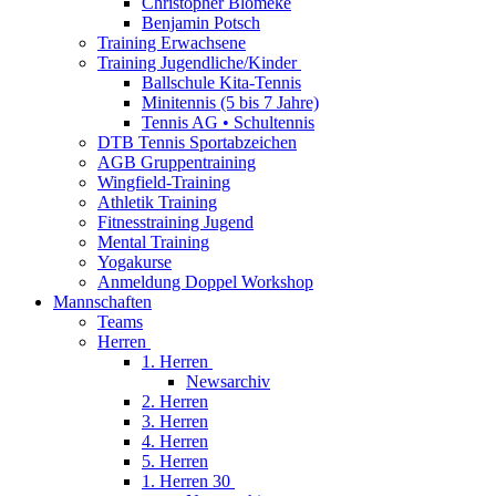
Christopher Blömeke
Benjamin Potsch
Training Erwachsene
Training Jugendliche/Kinder
Ballschule Kita-Tennis
Minitennis (5 bis 7 Jahre)
Tennis AG • Schultennis
DTB Tennis Sportabzeichen
AGB Gruppentraining
Wingfield-Training
Athletik Training
Fitnesstraining Jugend
Mental Training
Yogakurse
Anmeldung Doppel Workshop
Mannschaften
Teams
Herren
1. Herren
Newsarchiv
2. Herren
3. Herren
4. Herren
5. Herren
1. Herren 30