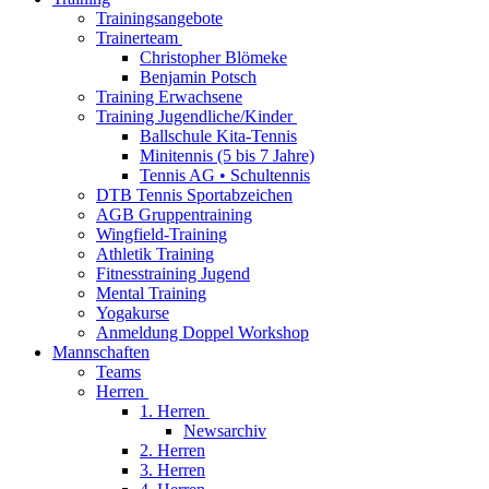
Trainingsangebote
Trainerteam
Christopher Blömeke
Benjamin Potsch
Training Erwachsene
Training Jugendliche/Kinder
Ballschule Kita-Tennis
Minitennis (5 bis 7 Jahre)
Tennis AG • Schultennis
DTB Tennis Sportabzeichen
AGB Gruppentraining
Wingfield-Training
Athletik Training
Fitnesstraining Jugend
Mental Training
Yogakurse
Anmeldung Doppel Workshop
Mannschaften
Teams
Herren
1. Herren
Newsarchiv
2. Herren
3. Herren