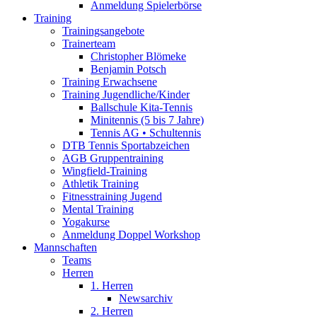
Anmeldung Spielerbörse
Training
Trainingsangebote
Trainerteam
Christopher Blömeke
Benjamin Potsch
Training Erwachsene
Training Jugendliche/Kinder
Ballschule Kita-Tennis
Minitennis (5 bis 7 Jahre)
Tennis AG • Schultennis
DTB Tennis Sportabzeichen
AGB Gruppentraining
Wingfield-Training
Athletik Training
Fitnesstraining Jugend
Mental Training
Yogakurse
Anmeldung Doppel Workshop
Mannschaften
Teams
Herren
1. Herren
Newsarchiv
2. Herren