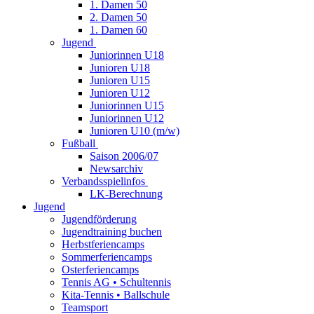
1. Damen 50
2. Damen 50
1. Damen 60
Jugend
Juniorinnen U18
Junioren U18
Junioren U15
Junioren U12
Juniorinnen U15
Juniorinnen U12
Junioren U10 (m/w)
Fußball
Saison 2006/07
Newsarchiv
Verbandsspielinfos
LK-Berechnung
Jugend
Jugendförderung
Jugendtraining buchen
Herbstferiencamps
Sommerferiencamps
Osterferiencamps
Tennis AG • Schultennis
Kita-Tennis • Ballschule
Teamsport